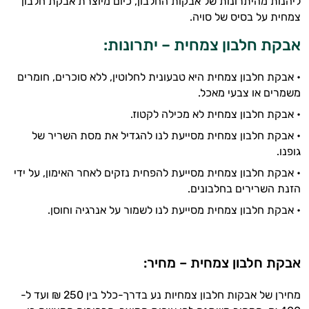
ליהנות מהיתרונות של אבקות החלבון, כיום מיוצרת אבקת חלבון
צמחית על בסיס של סויה.
אבקת חלבון צמחית – יתרונות:
• אבקת חלבון צמחית היא טבעונית לחלוטין, ללא סוכרים, חומרים
היי,
משמרים או צבעי מאכל.
אני יועץ הבריאות האישי AI של טבע בריא.
• אבקת חלבון צמחית לא מכילה לקטוז.
התשובות שלי מבוססות על מאגרי מידע קליניים
• אבקת חלבון צמחית מסייעת לנו להגדיל את מסת השריר של
וספרות מקצועית בתחומי הרפואה הטבעית
גופנו.
ותזונת הספורט.
• אבקת חלבון צמחית מסייעת להפחית נזקים לאחר האימון, על ידי
אני כאן כדי לעזור לך להתאים את תוספי
הזנת השרירים בחלבונים.
התזונה ומוצרי הבריאות המדויקים למטרות
• אבקת חלבון צמחית מסייעת לנו לשמור על אנרגיה וחוסן.
ולמצב הגופני שלך, ולהסביר לך אילו רכיבים
עובדים יחד כדי למקסם תוצאות גם בחיי היום
יום וגם בתחום הכושר והספורט.
אבקת חלבון צמחית – מחיר:
המטרה שלי היא להתאים עבורך המלצות
אישיות מבוססות מדעית.
מחירן של אבקות חלבון צמחיות נע בדרך-כלל בין 250 ₪ ועד ל-