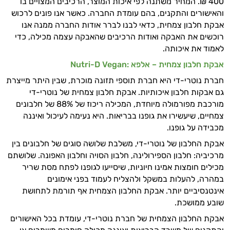
400 ₪. המחיר משתנה לפי איכות המוצר, הרכיבים המצויים בו
זה הזמן להתחיל. איך אוכל לעזור?
והאישורים והתקנים, בהם עומדת החברה. כאשר אנו פונים לרכוש
אבקת חלבון צמחית, כדאי לבנו לברר אודות החברה ממנה אנו
רוכשים את האבקה ואודות הרכיבים שהאבקה עצמה מכילה, כדי
לאמוד את איכותה.
אבקת חלבון צמחית – אלפא :Nutri-D Vegan
חברת נוטרי-די היא חברת תוספי תזונה מוכרת, שבין היתר מייצרת
גם אבקות חלבון איכותיות. אבקת חלבון צמחית של נוטרי-די
מורכבת מפורמולה מיוחדת, המכילה ריכוז של 88% של חלבונים
צמחיים, שיעשירו את גופנו בבריאות. היא נעימה לעיכול ואיננה
מכבידה על גופנו.
אבקת החלבון של נוטרי-די, משלבת שלושה סוגים של חלבונים בין
מרכיביה: חלבון הספירולינה, חלבון הסויה וחלבון האפונה. שלושתם
מכילים חומצות אמינו חיוניות, שיסייעו לגופנו לפתח מסת שריר
במהרה, להעלות במשקל ולהצליח לעמוד בפני אימונים
אינטנסיביים יותר. אבקת החלבון הצמחית אף תורמת לתחושת
שובע ממושכת.
אבקת החלבון הצמחית של חברת נוטרי-די, עומדת בכל האישורים