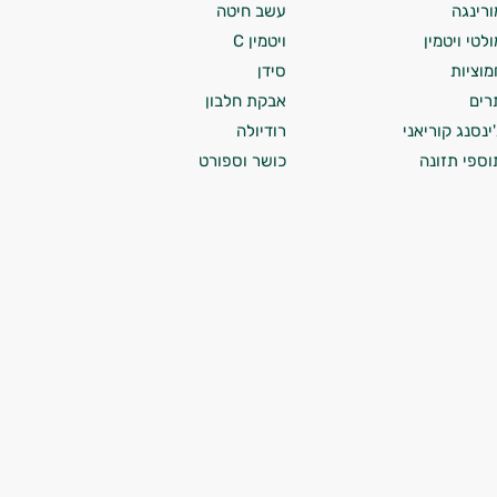
ורינגה
עשב חיטה
ולטי ויטמין
ויטמין C
מוציות
סידן
רים
אבקת חלבון
'ינסנג קוריאני
רודיולה
וספי תזונה
כושר וספורט