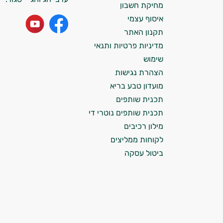
מחיקת חשבון
התזונה ומוצרי הבריאות המדויקים למטרות
ולמצב הגופני שלך, ולהסביר לך אילו רכיבים
איסוף עצמי
עובדים יחד כדי למקסם תוצאות גם בחיי היום
תקנון האתר
יום וגם בתחום הכושר והספורט.
מדיניות פרטיות ותנאי
שימוש
המטרה שלי היא להתאים עבורך המלצות
הצהרת נגישות
אישיות מבוססות מדעית.
מועדון טבע בריא
זה הזמן להתחיל. איך אוכל לעזור?
תכנית שותפים
תכנית שותפים נוטרי די
מילון רכיבים
לקוחות ממליצים
ביטול עסקה