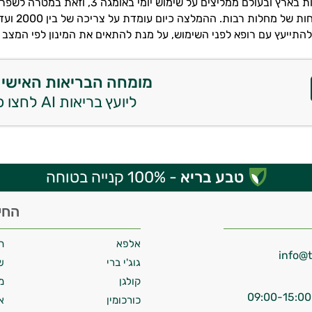
אירגוני הבריאות בארץ ובעולם ממליצים על שימוש יומי
התייעץ עם רופא לפני השימוש, על מנת להתאים את המינון לפי המצב ה
מומחה הבריאות האישי 
ליועץ בריאות AI לחצו כאן
טבע בריא
- 100% קנייה בטוחה
החי
אלפא
ח
גוג'י ברי
ש
קולגן
מ
כורכומין
א