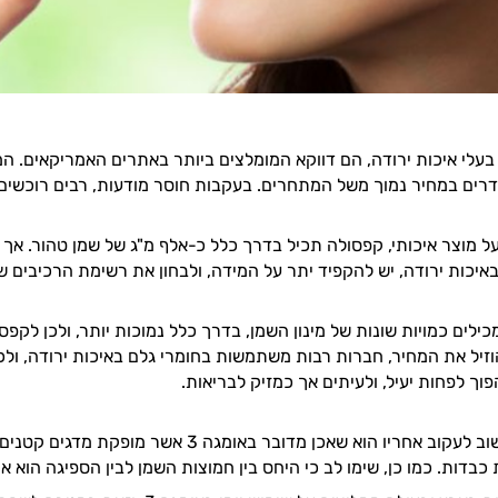
בעלי איכות ירודה, הם דווקא המומלצים ביותר באתרים האמריקאים. המ
רים במחיר נמוך משל המתחרים. בעקבות חוסר מודעות, רבים רוכשים 
ל מוצר איכותי, קפסולה תכיל בדרך כלל כ-אלף מ"ג של שמן טהור. אך
 באיכות ירודה, יש להקפיד יתר על המידה, ולבחון את רשימת הרכיבים ש
כילים כמויות שונות של מינון השמן, בדרך כלל נמוכות יותר, ולכן לקפ
וזיל את המחיר, חברות רבות משתמשות בחומרי גלם באיכות ירודה, ולכן
פוך לפחות יעיל, ולעיתים אך כמזיק לבריאות.
דבר נוסף שחשוב לעקוב אחריו הוא שאכן מדובר באומגה 3 אשר
כבדות. כמו כן, שימו לב כי היחס בין חמוצות השמן לבין הספיגה הוא איד