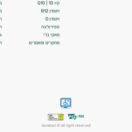
קיו 10 | Q10
מ
ויטמין B12
מ
ויטמין D
ח
ספירולינה
ת
מאקי ברי
ג
מחקרים ומאמרים
ת
tevabari © all right reserved