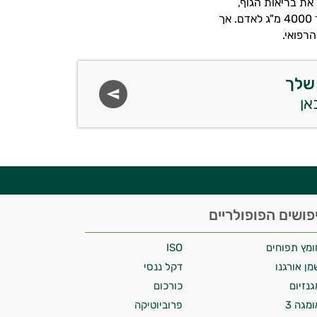
 באומגה 3, וזאת במטרה לשפר את בריאות הגוף,
ולמנוע התפתחות של מחלות רבות. ההמלצה כיום עומדת על צריכה של בין 2000 ועד 4000 מ"ג לאדם. אך
רפואי.
שלך
פושים הפופולריים
ומץ תפוחים
ISO
מן אורגנו
דקל ננסי
גנזיום
כורכום
ומגה 3
פרוביוטיקה