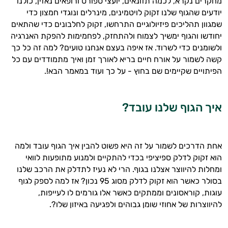
מחקרים נקרא, לכמה תזונאים, יועצי ספורט ורופאים נאזין, כולנו
יודעים שהגוף שלנו זקוק לויטמינים, מינרלים ונוגדי חמצון כדי
שמגוון תהליכים פיזיולוגיים התרחשו, זקוק לחלבונים כדי שהתאים
יחודשו והגוף ימשיך לצמוח ולהתחזק, לפחמימות להפקת האנרגיה
ולשומנים כדי לשרוד. אז איפה בעצם אנחנו טועים? למה זה כל כך
קשה לשמור על אורח חיים בריא לאורך זמן ואיך מתמודדים עם כל
הפיתויים שקיימים שם בחוץ - על כך ועוד במאמר הבא!.
איך הגוף שלנו עובד?
אחת הדרכים לשמור על זה היא פשוט להבין איך הגוף עובד ולמה
הוא זקוק לדלק ספיציפי בכדי להתקיים ולמנוע מתופעות לוואי
ומחלות להיווצר אצלנו בגוף. הרי לא נעיז לתדלק את הרכב שלנו
בסולר כאשר הוא זקוק לדלק מסוג 95 נכון? אז למה לספק לגוף
עוגות, קוראסונים וממתקים כאשר אלו גורמים לו לעייפות,
להיווצרות של אחוזי שומן גבוהים ולפגיעה באיזון שלו?.