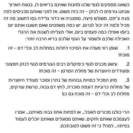
כשאנו מספקים לגוף שלנו מזונות שאינם בריאים לו, בטווח הארוך
אנחנו גורמים לו לנזק - זה כזה פשוט. אז לפני שאתם מכניסים לפה
מנת צ’יפס, משולש פיצה, סופגניה או כדור גלידה נסו לחשוב מה זה
מכיל ולמה זה יכול לגרום. יש כמה משפטים שאם תשננו אותם יום
ביומו ואפילו כמה פעמים ביום, אולי תצליחו לשנות את הרגלי
האכילה שלכם ולשמור על הגוף שלכם בריא הרבה יותר:
1. שומן רווי מעלה את הסיכוי לחלות במחלות לב וכלי דם - זה
מוכח!
2. עישון מכניס לגוף כימיקלים רבים הגורמים לגוף לנזק חמצוני
ומעודדים היווצרות של מחלת הסרטן - זה מוכח!
3. מזון המכיל כמויות גבוהות של נתרן וסוכר מעודד היווצרות
של מחלות כרוניות דוגמת סוכרת, לחץ דם גבוה, טרשת עורקים,
מחלות לב וכלי דם - זה מוכח גם כן!
היי,
הרי כולנו מכורים לאוכל… או לפחות אחוז גבוה מאיתנו… אמרו
אני יועץ הבריאות האישי AI של טבע בריא.
לעצמכם שאתם חזקים, שאתם מסוגלים ושאתם יוכלים לעמוד
בפיתוי… למה? כי זה פשוט לטובתכם.
התשובות שלי מבוססות על מאגרי מידע קליניים