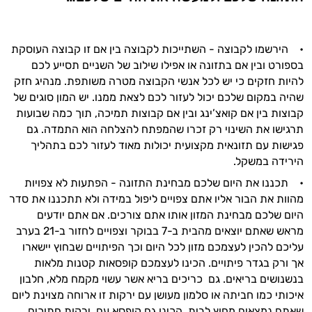
• הירשמו לקבוצה - השתייכות לקבוצה בין אם זו קבוצה העוסקת
בספורט ובין אם בתזונה או אפילו שילוב של השניים תסייע לכם
להיות חזקים כי יש לכל אנשי הקבוצה מטרה משותפת. מנהיג חזק
שהיה במקום שלכם יכול לעזור לכם לצאת ממנו. יש המון סוגים של
קבוצות בין אם קואצ’ינג ובין אם קבוצות תמיכה, תוך כמה שבועות
תרגישו את השינוי רק זכרו שהמפתח להצלחה הוא התמדה. גם
פגישות עם תזונאית מקצועית יכולות מאוד לעזור לכם בתהליך
הירידה במשקל.
• תכננו את היום שלכם מבחינת התזונה - הפתעות לא צפויות
מהוות את הבור אליו אתם צפויים ליפול במידה ולא תתכננו את סדר
היום שלכם מבחינת המזון אותו אתם צורכים. אם אתם יודעים
מראש שאתם יוצאים מהבית ב-7 בבוקר וצפויים לחזור ב-21 בערב
עליכם להכין לעצמכם מזון לכל היום וכך הפיתויים שבחוץ יישארו
אך ורק בגדר פיתויים. הכינו לעצמכם קופסאות קטנות מלאות
בנשנושים בריאים. גם כריכים בריא אשר עשוי מקמח מלא, חלבון
איכותי כמו חביתה או סלמון מעושן עם ירקות זו ארוחה מצוינת ליום
שאתם נמצאים מחוץ לבית. הכינו גם קופסא עם ירקות חתוכים,