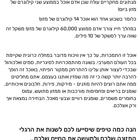
וספרות מקצועית בתחומי הרפואה הטבעית
מנתונים מחקריים עולה שבן אדם אוכל בממוצע שני קילוגרם של
ותזונת הספורט.
מזון ביום!
כלומר בשבוע אחד הוא אוכל 14 קילוגרם של מזון!
אני כאן כדי לעזור לך להתאים את תוספי
התזונה ומוצרי הבריאות המדויקים למטרות
במהלך חייו צורך אדם ממוצע 60,000 קילוגרם של מזון! משקל זה
ולמצב הגופני שלך, ולהסביר לך אילו רכיבים
שווה ערך למשקל של 10 פילים.
עובדים יחד כדי למקסם תוצאות גם בחיי היום
יום וגם בתחום הכושר והספורט.
אוכל זו התמכרות, על כך אין וויכוח מדובר במחלה כרונית שקיימת
המטרה שלי היא להתאים עבורך המלצות
בכל העולם המערבי. בשונה מהתמכרויות לסיגריות, סמים ואלכוהול
אישיות מבוססות מדעית.
שבכדי לעצור אותן עלינו להתרחק ממקור הפיתוי, באוכל זה הופך
להרבה יותר קשה כי זה מה שמזין אותנו בעצמם. אתם מחליטים
זה הזמן להתחיל. איך אוכל לעזור?
ממה אתם רוצים להיות מוזנים - מירקות, פירות, חלבונים איכותיים,
שומנים בריאים ופחמימות מורכבות או ממזון מתועש, עמוס
בחומרים משמרים, שומנים רוויים וצבעי מאכל. הבחירה נמצאת אך
ורק אצלכם.
הנה כמה טיפים שיסייעו לכם לשנות את הרגלי
התזונה שלכם ולמעשה את החיים שלכם…