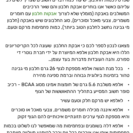
אישיות מבוססות מדעית.
עליהם כאשר אנו בוחרים אבקת חלבון והם שאר הרכיבים
המשולבים באבקה (מומלץ שלא לצרוך
אבקות חלבון
עם חומרים
זה הזמן להתחיל. איך אוכל לעזור?
משמרים, צבעי מאכל וסוכרים), סוג החלבונים שיש באבקה (חלבון
מי גבינה נחשב לחלבון הטוב ביותר), כמות פחמימות מרקם וטעם.
מצאנו לנכון לספר לכם כי אבקת החלבון שעונה לכל הקריטריונים
הללו היא אבקת חלבון אלפא המיוצרת על ידי חברת נוטרי די
ספורט. והנה העובדות מדברות בעד עצמן…
• בכל מנת הגשה אלפא מספקת לגוף 26 גרם חלבון מי גבינה
טהור בזמינות ביולוגית גבוהה וברמת ספיגה מהירה
• אלפא משלבת 5.6 גרם של חומצות אמינו מסוג
BCAA
- רכיב
סופר חשוב המסייע בתהליך ההתאוששות של הגוף
• לאלפא יש מרקם חלק וטעם עשיר
• אלפא איננה מכילה חומרים משמרים, צבעי מאכל או סוכרים
והיא מספקת לגוף ערכים תזונתיים איכותיים להם הגוף זקוק
• אלפא דלה בשומנים ובפחמימות מה שמאפשר לנו לשלוט בכמות
הפחמימות אותן אנו צורכים בכל יום ובכך להימנע מעלייה מיותרת