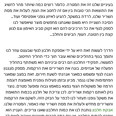
בעיניים שלנו זה את המטרה. כלומר רוצים כמה שיותר מהר להשיג
את התוצאות הכי טובות בין אם זה לחטב את הגוף, לעלות את מסת
השריר שלנו, לרדת במשקל, להגיע לאיזון גופני אופטימלי ועוד…
הסיבה השנייה היא משום שאנחנו מחפשים מוצר שיאפשר לנו
לספק לגוף את כל הרכיבים להם הוא זקוק סביב האימון וגם לגוון
קצת בין הטונה, העוף, הביצים והחלב…
היי,
אני יועץ הבריאות האישי AI של טבע בריא.
הדרך לעשות זאת היא על ידי אספקת חלבון לגוף שבעצם עוזר לנו
ותומך בגוף בתהליכים שהוא עובר תוך כדי תהליך החיטוב.
התשובות שלי מבוססות על מאגרי מידע קליניים
למעשה, תפקידי החלבון הם רבים וביניהם הוא משתתף בתהליך
וספרות מקצועית בתחומי הרפואה הטבעית
הפעלה של אנזימים, בונה את השרירים ואת הרקמות, מספק מנגנון
ותזונת הספורט.
הגנה לגוף ומשמש כמאגר אנרגתי לשעת חירום, זאת במצב שמאגר
הפחמימות שלנו נגמר. מכיון ובזמן פעילות גופנית מאומצת דוגמת
אני כאן כדי לעזור לך להתאים את תוספי
הרמה של משקולות הגוף נמצא במאמץ גבוה ומופעל סטרס, נוצר
התזונה ומוצרי הבריאות המדויקים למטרות
נזק לאותם רקמות ושרירים. לכן צריכת של חלבון בכמות התואמת
ולמצב הגופני שלך, ולהסביר לך אילו רכיבים
עובדים יחד כדי למקסם תוצאות גם בחיי היום
את משקל גופנו תעזור לנו לכפר על הנזק הזה, לשקם את הרקמות
יום וגם בתחום הכושר והספורט.
והשרירים מחדש ולעלות את מסת השריר שזו כאמור, המטרה שלנו.
אבקת חלבון
נותנת לנו את כמות החלבון שאנו צריכים. העניין הוא
המטרה שלי היא להתאים עבורך המלצות
שפרט לכמות החלבון, יש עוד כמה דברים חשובים שצריך לשים לב