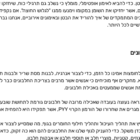
. כדי להביא לאימון אופטימלי, מומלץ כי נשלב גם תרגילי כוח, שיחזקו 
ים המתמקדים של איך להוריד את הבטן ובאימונים אירוביים, אנחנו נבח
יים לכל היותר.
נים
לחומצות אמינו כל הזמן, כדי לצבור אנרגיה, לבנות מסת שריר ולבנות ח
א. מחקרים אף מוכיחים כי אנשים אשר מרבים בצריכת החלבונים כבר ל
מת אנשים שממעטים באכילת חלבונים.
אה נעוצה בעובדה שאכילה מרובה של חלבונים גורמת לתחושת שובע ל
ו של הורמון הקרוי PYY, אשר תפקידו היא להפחית את תחושת התיאבון בגוף.
ץ את תהליך העיכול ותהליך חילוף החומרים בגוף, מה שמסייע לצבור 
דן משקל. כדי להעניק לגוף שלנו את החלבונים להם הוא כה זקוק, כדאי
גוזים, קטניות, מוצרי חלב או תוספי חלבון או אבקות חלבון.