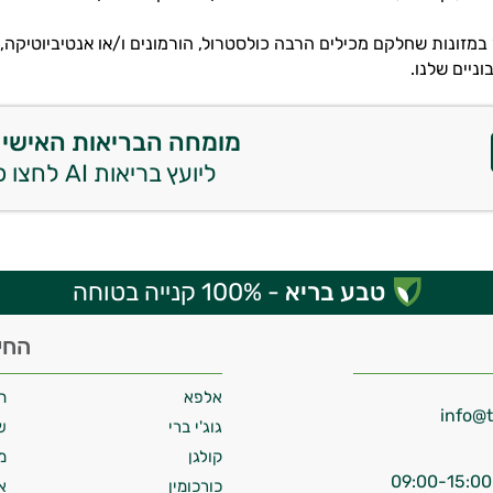
מזונות שחלקם מכילים הרבה כולסטרול, הורמונים ו/או אנטיביוטיקה, לכ
ניים שלנו.
מומחה הבריאות האישי 
ליועץ בריאות AI לחצו כאן
טבע בריא
- 100% קנייה בטוחה
החי
אלפא
ח
גוג'י ברי
ש
קולגן
מ
כורכומין
א