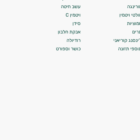
ורינגה
עשב חיטה
ולטי ויטמין
ויטמין C
מוציות
סידן
רים
אבקת חלבון
'ינסנג קוריאני
רודיולה
וספי תזונה
כושר וספורט