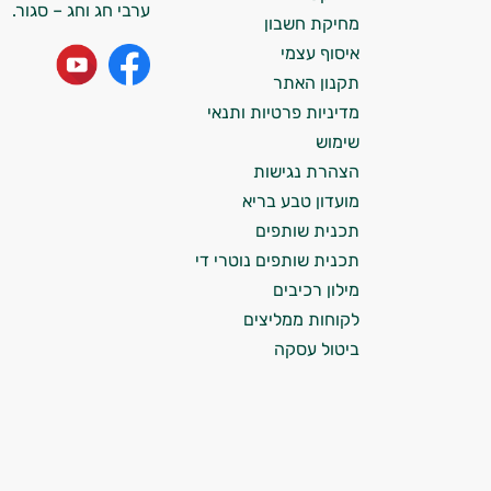
אני כאן כדי לעזור לך להתאים את תוספי
ערבי חג וחג – סגור.
מחיקת חשבון
התזונה ומוצרי הבריאות המדויקים למטרות
ולמצב הגופני שלך, ולהסביר לך אילו רכיבים
איסוף עצמי
עובדים יחד כדי למקסם תוצאות גם בחיי היום
תקנון האתר
יום וגם בתחום הכושר והספורט.
מדיניות פרטיות ותנאי
שימוש
המטרה שלי היא להתאים עבורך המלצות
הצהרת נגישות
אישיות מבוססות מדעית.
מועדון טבע בריא
זה הזמן להתחיל. איך אוכל לעזור?
תכנית שותפים
תכנית שותפים נוטרי די
מילון רכיבים
לקוחות ממליצים
ביטול עסקה