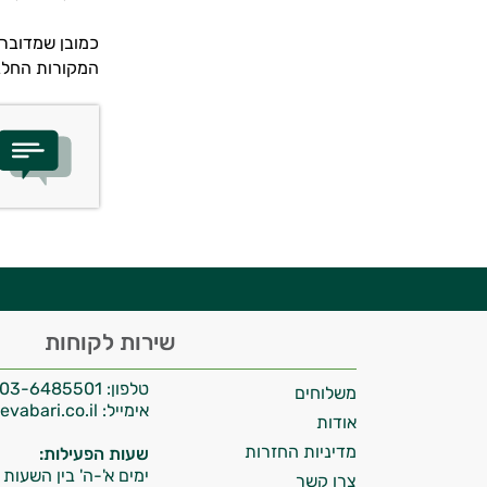
כמובן שמדובר ב
המקורות החלבו
יועץ בריאות אישי AI
היי,
שירות לקוחות
אני יועץ הבריאות האישי AI של טבע בריא.
טלפון:
03-6485501
משלוחים
התשובות שלי מבוססות על מאגרי מידע קליניים
אימייל:
info@tevabari.co.il
וספרות מקצועית בתחומי הרפואה הטבעית
אודות
ותזונת הספורט.
מדיניות החזרות
שעות הפעילות:
ימים א'-ה' בין השעות 09:00-15:00
צרו קשר