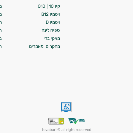
קיו 10 | Q10
מ
ויטמין B12
מ
ויטמין D
ח
ספירולינה
ת
מאקי ברי
ג
מחקרים ומאמרים
ת
tevabari © all right reserved