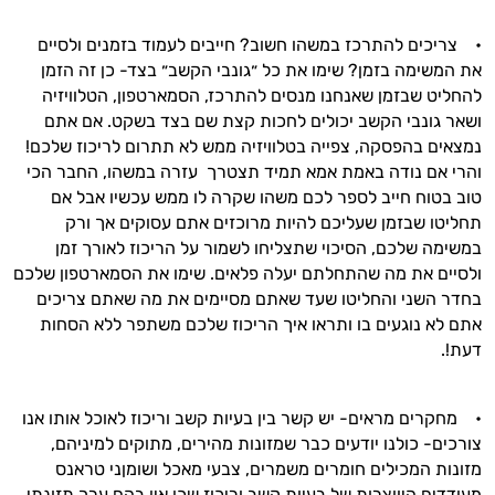
• צריכים להתרכז במשהו חשוב? חייבים לעמוד בזמנים ולסיים
את המשימה בזמן? שימו את כל ״גונבי הקשב״ בצד- כן זה הזמן
להחליט שבזמן שאנחנו מנסים להתרכז, הסמארטפון, הטלוויזיה
ושאר גונבי הקשב יכולים לחכות קצת שם בצד בשקט. אם אתם
נמצאים בהפסקה, צפייה בטלוויזיה ממש לא תתרום לריכוז שלכם!
והרי אם נודה באמת אמא תמיד תצטרך עזרה במשהו, החבר הכי
טוב בטוח חייב לספר לכם משהו שקרה לו ממש עכשיו אבל אם
תחליטו שבזמן שעליכם להיות מרוכזים אתם עסוקים אך ורק
במשימה שלכם, הסיכוי שתצליחו לשמור על הריכוז לאורך זמן
ולסיים את מה שהתחלתם יעלה פלאים. שימו את הסמארטפון שלכם
בחדר השני והחליטו שעד שאתם מסיימים את מה שאתם צריכים
אתם לא נוגעים בו ותראו איך הריכוז שלכם משתפר ללא הסחות
היי,
דעת!.
אני יועץ הבריאות האישי AI של טבע בריא.
• מחקרים מראים- יש קשר בין בעיות קשב וריכוז לאוכל אותו אנו
התשובות שלי מבוססות על מאגרי מידע קליניים
צורכים- כולנו יודעים כבר שמזונות מהירים, מתוקים למיניהם,
וספרות מקצועית בתחומי הרפואה הטבעית
מזונות המכילים חומרים משמרים, צבעי מאכל ושומןני טראנס
ותזונת הספורט.
מעודדים היווצרות של בעיות קשב וריכוז שכן אין בהם ערך תזונתי