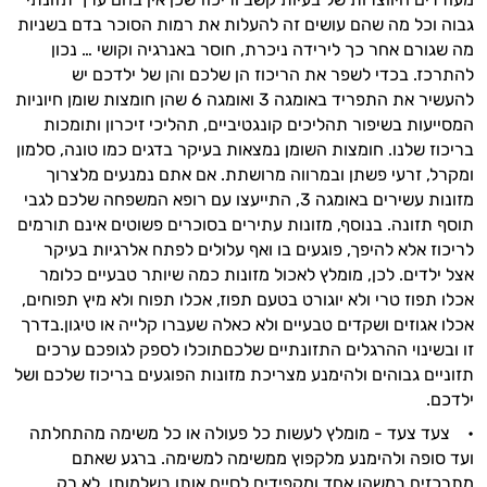
אני כאן כדי לעזור לך להתאים את תוספי
גבוה וכל מה שהם עושים זה להעלות את רמות הסוכר בדם בשניות
התזונה ומוצרי הבריאות המדויקים למטרות
מה שגורם אחר כך לירידה ניכרת, חוסר באנרגיה וקושי … נכון
ולמצב הגופני שלך, ולהסביר לך אילו רכיבים
להתרכז. בכדי לשפר את הריכוז הן שלכם והן של ילדכם יש
עובדים יחד כדי למקסם תוצאות גם בחיי היום
להעשיר את התפריד באומגה 3 ואומגה 6 שהן חומצות שומן חיוניות
יום וגם בתחום הכושר והספורט.
המסייעות בשיפור תהליכים קונגטיביים, תהליכי זיכרון ותומכות
בריכוז שלנו. חומצות השומן נמצאות בעיקר בדגים כמו טונה, סלמון
המטרה שלי היא להתאים עבורך המלצות
ומקרל, זרעי פשתן ובמרווה מרושתת. אם אתם נמנעים מלצרוך
אישיות מבוססות מדעית.
מזונות עשירים באומגה 3, התייעצו עם רופא המשפחה שלכם לגבי
תוסף תזונה. בנוסף, מזונות עתירים בסוכרים פשוטים אינם תורמים
זה הזמן להתחיל. איך אוכל לעזור?
לריכוז אלא להיפך, פוגעים בו ואף עלולים לפתח אלרגיות בעיקר
אצל ילדים. לכן, מומלץ לאכול מזונות כמה שיותר טבעיים כלומר
אכלו תפוז טרי ולא יוגורט בטעם תפוז, אכלו תפוח ולא מיץ תפוחים,
אכלו אגוזים ושקדים טבעיים ולא כאלה שעברו קלייה או טיגון.בדרך
זו ובשינוי ההרגלים התזונתיים שלכםתוכלו לספק לגופכם ערכים
תזוניים גבוהים ולהימנע מצריכת מזונות הפוגעים בריכוז שלכם ושל
ילדכם.
• צעד צעד - מומלץ לעשות כל פעולה או כל משימה מהתחלתה
ועד סופה ולהימנע מלקפוץ ממשימה למשימה. ברגע שאתם
מתרכזים במשהו אחד ומקפידים לסיים אותו בשלמותו, לא רק