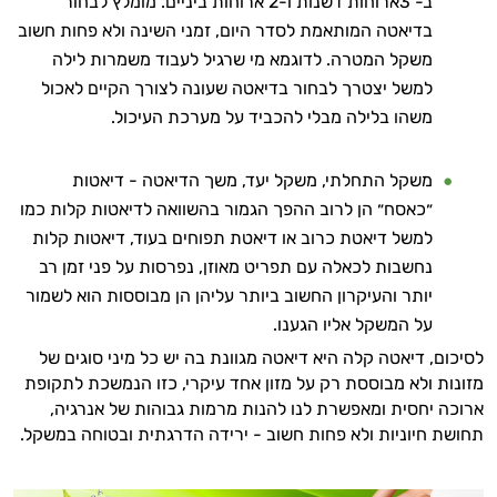
ב- 3ארוחות דשנות ו-2 ארוחות ביניים. מומלץ לבחור
המטרה שלי היא להתאים עבורך המלצות
בדיאטה המותאמת לסדר היום, זמני השינה ולא פחות חשוב
אישיות מבוססות מדעית.
משקל המטרה. לדוגמא מי שרגיל לעבוד משמרות לילה
זה הזמן להתחיל. איך אוכל לעזור?
למשל יצטרך לבחור בדיאטה שעונה לצורך הקיים לאכול
משהו בלילה מבלי להכביד על מערכת העיכול.
משקל התחלתי, משקל יעד, משך הדיאטה - דיאטות
״כאסח״ הן לרוב ההפך הגמור בהשוואה לדיאטות קלות כמו
למשל דיאטת כרוב או דיאטת תפוחים בעוד, דיאטות קלות
נחשבות לכאלה עם תפריט מאוזן, נפרסות על פני זמן רב
יותר והעיקרון החשוב ביותר עליהן הן מבוססות הוא לשמור
על המשקל אליו הגענו.
לסיכום, דיאטה קלה היא דיאטה מגוונת בה יש כל מיני סוגים של
מזונות ולא מבוססת רק על מזון אחד עיקרי, כזו הנמשכת לתקופת
ארוכה יחסית ומאפשרת לנו להנות מרמות גבוהות של אנרגיה,
תחושת חיוניות ולא פחות חשוב - ירידה הדרגתית ובטוחה במשקל.