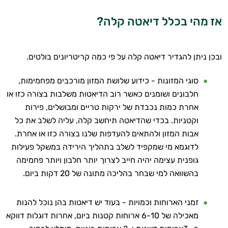
אז מהי בכלל דיאטה קלה?
ובכן ניתן להגדיר דיאטה קלה על פי כמה קריטריונים בולטים.
סוגי המזונות - כידוע שלושת המזון מורכבים מפחמימות,
היי,
חלבונים ושומנים כאשר רוב הדיאטות משלבות בצורה כזו או
אני יועץ הבריאות האישי AI של טבע בריא.
אחרת כמות נכבדת של ירקות טריים ומבושלים, פירות
וקטניות. בכדי שהדיאטה תיחשב קלה, עליה לשלב את כל
התשובות שלי מבוססות על מאגרי מידע קליניים
וספרות מקצועית בתחומי הרפואה הטבעית
אבות המזון ולהתאים להעדפות שלנו בצורה כזו או אחרת.
ותזונת הספורט.
לדוגמא מי שמקפיד לשלב בתהליך הירידה במשקל פעילות
גופנית עצימה יהיה חייב לצרוך יותר חלבון ויותר פחמימה
אני כאן כדי לעזור לך להתאים את תוספי
בהשוואה למי שבחר בהליכה מתונה של 20 דקות ביום.
התזונה ומוצרי הבריאות המדויקים למטרות
ולמצב הגופני שלך, ולהסביר לך אילו רכיבים
עובדים יחד כדי למקסם תוצאות גם בחיי היום
זמני הארוחות וכמויות - בעוד יש דיאטות בהן נוכל להנות
יום וגם בתחום הכושר והספורט.
מאכילה של 6-10 ארוחות קטנות ביום, אחרות דוגלות דווקא