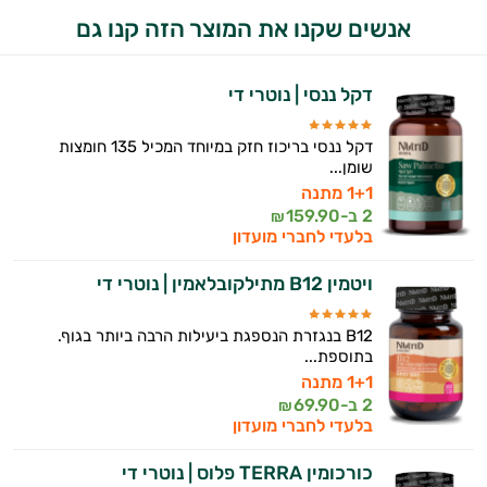
התשובות שלי מבוססות על מאגרי מידע קליניים
פטרת בציפורניים
אנשים שקנו את המוצר הזה קנו גם
וספרות מקצועית בתחומי הרפואה הטבעית
ותזונת הספורט.
פיברומיאלגיה
דקל ננסי | נוטרי די
אני כאן כדי לעזור לך להתאים את תוספי
ערמונית - פרוסטטה
התזונה ומוצרי הבריאות המדויקים למטרות
דקל ננסי בריכוז חזק במיוחד המכיל 135 חומצות
ולמצב הגופני שלך, ולהסביר לך אילו רכיבים
קנדידה
שומן...
עובדים יחד כדי למקסם תוצאות גם בחיי היום
1+1 מתנה
יום וגם בתחום הכושר והספורט.
ריכוז ומיקוד
2 ב-
159.90
₪
בלעדי לחברי מועדון
שיפור הזיכרון
המטרה שלי היא להתאים עבורך המלצות
אישיות מבוססות מדעית.
ויטמין B12 מתילקובלאמין | נוטרי די
שלד ומפרקים
זה הזמן להתחיל. איך אוכל לעזור?
B12 בנגזרת הנספגת ביעילות הרבה ביותר בגוף.
בתוספת...
1+1 מתנה
2 ב-
69.90
₪
בלעדי לחברי מועדון
כורכומין TERRA פלוס | נוטרי די