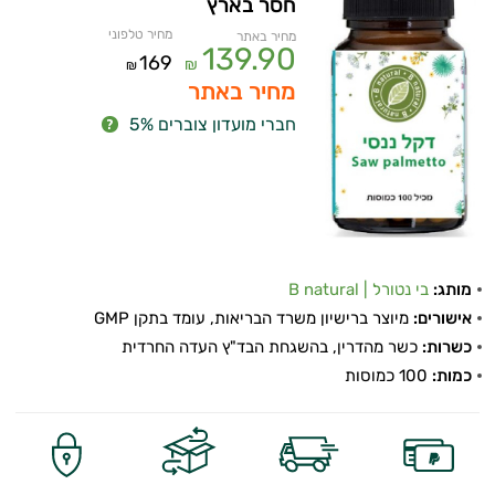
חסר בארץ
מחיר טלפוני
מחיר באתר
139.90
169
₪
₪
מחיר באתר
חברי מועדון צוברים 5%
מותג:
בי נטורל | B natural
אישורים:
מיוצר ברישיון משרד הבריאות, עומד בתקן GMP
כשרות:
כשר מהדרין, בהשגחת הבד"ץ העדה החרדית
כמות:
100 כמוסות