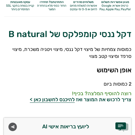
מגוון אפשרויות תשלום
משלוחים מהירים
התחרטתם? תחזירו
עסקה מאובטחת
כרטיס אשראי, Google
אפשרות למשלוח מהיום
החזר כספי מלא
בהחזרת
קנייה בטוחה בתקני SSL
Apple Pay, PayPal
Pay,
להיום או 3-5 ימי עסקים
המוצר
המחמירים ביותר
דקל ננסי קומפלקס של B natural
כמוסות צמחיות של מיצוי דקל ננסי, מיצוי ויטניה משכרת, מיצוי
סרפד ומיצוי קטב מצוי
בעיות עיכול
אופן השימוש
בעיות שינה
2 כמוסות ביום
רוצה להוסיף המלצה? בכיף!
גברים
צריך לרכוש את המוצר ואז
להיכנס לחשבון כאן >
הורדת כולסטרול
חרדה, מתח ודיכאון
ליועץ בריאות אישי AI
איזון לחץ דם