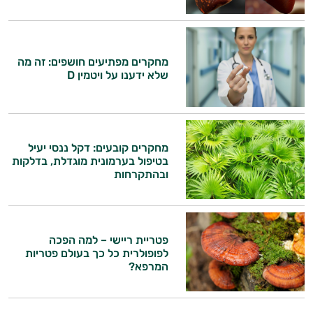
הרגעה
לב וכלי דם
מיגרנה - כאב ראש
מחקרים מפתיעים חושפים: זה מה
שלא ידענו על ויטמין D
מערכת החיסון
נשים
מחקרים קובעים: דקל ננסי יעיל
ניקוי רעלים
בטיפול בערמונית מוגדלת, בדלקות
ובהתקרחות
נשירת שיער
איזון סוכר
עייפות
פטריית ריישי – למה הפכה
לפופולרית כל כך בעולם פטריות
עיכוב הזדקנות
המרפא?
היי,
אני יועץ הבריאות האישי AI של טבע בריא.
עיניים