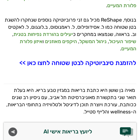
פלורת המעיים
.
בנוסף, ReShape מכיל גם זני פרוביוטיקה נוספים שנחקרו להשגת
בטן שטוחה כמו ל. אסידופילוס, ל. ראמנוסוס, ב.לונגום, ל. לאקטיס
וב. בראווה, שנמצאו במחקרים כ
יעילים בהורדת נפיחות בטנית
,
שיפור העיכול
,
ניהול המשקל
,
היקפים מאוזנים
ו
איזון פלורת
המעיים
.
להזמנת סינביוטיקה לבטן שטוחה לחצו כאן >>
מאיה בן שושן היא כתבת בריאות במגזין טבע בריא. היא בעלת
תואר שני בתקשורת מאוניברסיטת תל אביב, עם ניסיון רב שנים
ככותבת, עורכת ויוצרת תוכן לדיגיטל ולטלוויזיה בתחומי הבריאות,
ה-wellness והלייף סטייל.
ליועץ בריאות אישי AI