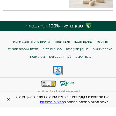
טבע בריא
- 100% קנייה בטוחה
צרו קשר
מחיקת חשבון
תקנון האתר
מדיניות פרטיות ותנאי שימוש
הצהרת נגישות
מועדון טבע בריא
תכנית שותפים
תכנית שותפים נוטרי די
מילון רכיבים
לקוחות ממליצים
ביטול עסקה
tevabari © all right reserved
אנו משתמשים בקוקיז לשיפור חוויית השימוש באתר. המשך שימוש
X
המידע באתר אינו מיועד להנחות את הציבור או לשמש לגביו כהמלצה או הוראה או
באתר מהווה הסכמה בהתאם ל
מדיניות הפרטיות
עצה לשימוש או שינוי או הורדה של תרופה כלשהיא, ואין בו תחליף לייעוץ רפואי
פרטני או אחר. הכתוב באתר אינו מהווה המלצה רפואית כלשהי. המוצרים באתר
אינם תרופות ואינם מיועדים לרפא מחלה כלשהי. השימוש במוצרים עשוי להוביל