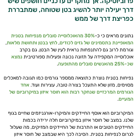
פרוביוטיקה. אך מחקרים עדכניים חושפים שיש
דרך יעילה יותר להשיג בטן שטוחה, שמתבררת
כפריצת דרך של ממש
נתונים מראים כי כ-
30% מהאוכלוסייה סובלים מנפיחות בטנית
המאופיינת בתסמינים של גזים לכודים
,
לחץ בבטן ותחושת מלאות
,
וגורמת לרוב גם להתנפחות נראית לעין של הבטן. גם בקרב
אוכלוסייה המקפידה על תזונה נכונה ופעילות ספורטיבית
נמצא
שכ-25% מהאנשים סובלים מהתופעה
.
נפיחות בטנית נוצרת כתוצאה ממספר גורמים כמו תגובה למאכלים
מסוימים, מזון שלא התעכל בצורה טובה, עצירות ועוד.
אחד
הגורמים המרכזיים שנחקר רבות הוא חוסר איזון במיקרוביום של
המעיים
.
המיקרוביום הוא אוסף החיידקים והמיקרו-אורגניזמים שחיים בגוף
שלנו. במצב של חוסר איזון במיקרוביום חלה ירידה בכמות
החיידקים הטובים או התרבות של החיידקים המזיקים, מה שעלול
לגרום לנפיחות בטנית. הסיבה לכך היא שבמצב של חוסר איזון