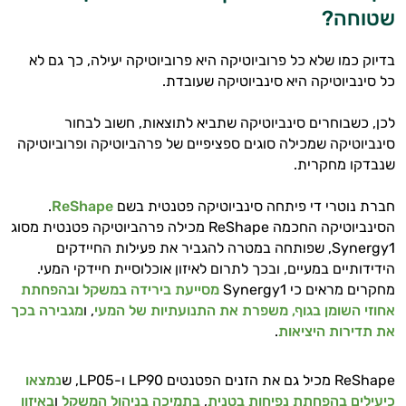
שטוחה?
בדיוק כמו שלא כל פרוביוטיקה היא פרוביוטיקה יעילה, כך גם לא
כל סינביוטיקה היא סינביוטיקה שעובדת.
לכן, כשבוחרים סינביוטיקה שתביא לתוצאות, חשוב לבחור
סינביוטיקה שמכילה סוגים ספציפיים של פרהביוטיקה ופרוביוטיקה
שנבדקו מחקרית.
חברת נוטרי די פיתחה סינביוטיקה פטנטית בשם
ReShape
.
הסינביוטיקה החכמה ReShape מכילה פרהביוטיקה פטנטית מסוג
Synergy1, שפותחה במטרה להגביר את פעילות החיידקים
הידידותיים במעיים, ובכך לתרום לאיזון אוכלוסיית חיידקי המעי.
מחקרים מראים כי Synergy1
מסייעת בירידה במשקל ובהפחתת
אחוזי השומן בגוף,
משפרת את התנועתיות של המעי
, ו
מגבירה בכך
את תדירות היציאות
.
ReShape מכיל גם את הזנים הפטנטים LP90 ו-LP05, ש
נמצאו
כיעילים בהפחתת נפיחות בטנית
,
בתמיכה בניהול המשקל
ו
באיזון