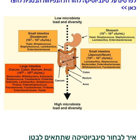
לפרטים על סינביוטיקה להורדת הנפיחות הבטנית לחצו
כאן >>
היי,
אני יועץ הבריאות האישי AI של טבע בריא.
התשובות שלי מבוססות על מאגרי מידע קליניים
וספרות מקצועית בתחומי הרפואה הטבעית
ותזונת הספורט.
אני כאן כדי לעזור לך להתאים את תוספי
התזונה ומוצרי הבריאות המדויקים למטרות
ולמצב הגופני שלך, ולהסביר לך אילו רכיבים
עובדים יחד כדי למקסם תוצאות גם בחיי היום
יום וגם בתחום הכושר והספורט.
המטרה שלי היא להתאים עבורך המלצות
אישיות מבוססות מדעית.
זה הזמן להתחיל. איך אוכל לעזור?
איך לבחור סינביוטיקה שתתאים לבטן