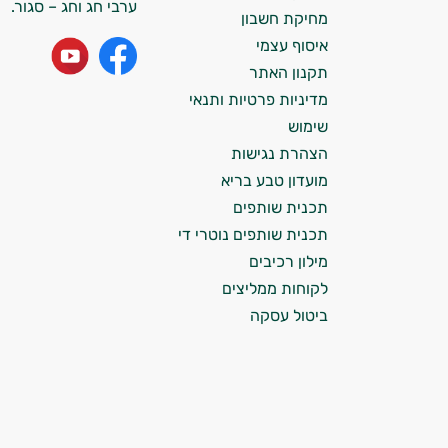
אני כאן כדי לעזור לך להתאים את תוספי
ערבי חג וחג – סגור.
מחיקת חשבון
התזונה ומוצרי הבריאות המדויקים למטרות
ולמצב הגופני שלך, ולהסביר לך אילו רכיבים
איסוף עצמי
עובדים יחד כדי למקסם תוצאות גם בחיי היום
תקנון האתר
יום וגם בתחום הכושר והספורט.
מדיניות פרטיות ותנאי
שימוש
המטרה שלי היא להתאים עבורך המלצות
הצהרת נגישות
אישיות מבוססות מדעית.
מועדון טבע בריא
זה הזמן להתחיל. איך אוכל לעזור?
תכנית שותפים
תכנית שותפים נוטרי די
מילון רכיבים
לקוחות ממליצים
ביטול עסקה