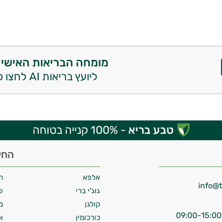
מומחה הבריאות האישי 
ליועץ בריאות AI לחצו כאן
טבע בריא
- 100% קנייה בטוחה
החי
אלפא
ח
גוג'י ברי
ש
קולגן
מ
כורכומין
א