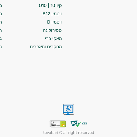
קיו 10 | Q10
מ
ויטמין B12
מ
ויטמין D
ח
ספירולינה
ת
מאקי ברי
ג
מחקרים ומאמרים
ת
tevabari © all right reserved