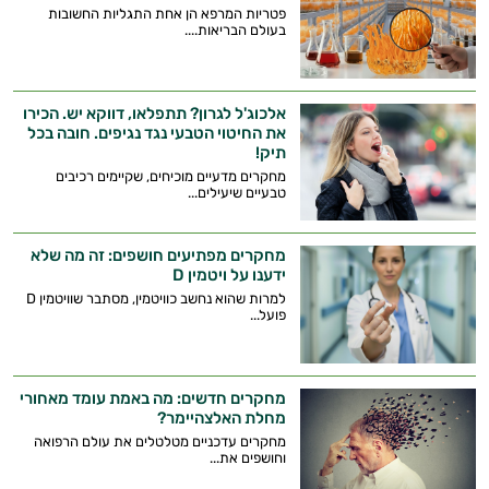
פטריות המרפא הן אחת התגליות החשובות
בעולם הבריאות....
אלכוג'ל לגרון? תתפלאו, דווקא יש. הכירו
את החיטוי הטבעי נגד נגיפים. חובה בכל
היי,
תיק!
אני יועץ הבריאות האישי AI של טבע בריא.
מחקרים מדעיים מוכיחים, שקיימים רכיבים
טבעיים שיעילים...
התשובות שלי מבוססות על מאגרי מידע קליניים
וספרות מקצועית בתחומי הרפואה הטבעית
ותזונת הספורט.
מחקרים מפתיעים חושפים: זה מה שלא
ידענו על ויטמין D
למרות שהוא נחשב כוויטמין, מסתבר שוויטמין D
אני כאן כדי לעזור לך להתאים את תוספי
פועל...
התזונה ומוצרי הבריאות המדויקים למטרות
ולמצב הגופני שלך, ולהסביר לך אילו רכיבים
עובדים יחד כדי למקסם תוצאות גם בחיי היום
יום וגם בתחום הכושר והספורט.
מחקרים חדשים: מה באמת עומד מאחורי
מחלת האלצהיימר?
מחקרים עדכניים מטלטלים את עולם הרפואה
המטרה שלי היא להתאים עבורך המלצות
וחושפים את...
אישיות מבוססות מדעית.