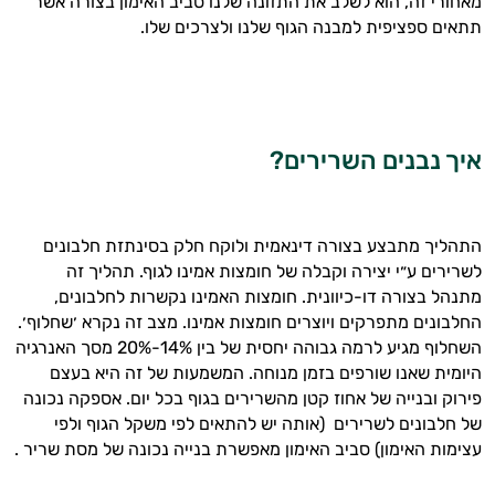
מאחורי זה, הוא לשלב את התזונה שלנו סביב האימון בצורה אשר
תתאים ספציפית למבנה הגוף שלנו ולצרכים שלו.
איך נבנים השרירים?
התהליך מתבצע בצורה דינאמית ולוקח חלק בסינתזת חלבונים
לשרירים ע״י יצירה וקבלה של חומצות אמינו לגוף. תהליך זה
מתנהל בצורה דו-כיוונית. חומצות האמינו נקשרות לחלבונים,
החלבונים מתפרקים ויוצרים חומצות אמינו. מצב זה נקרא ׳שחלוף׳.
השחלוף מגיע לרמה גבוהה יחסית של בין 14%-20% מסך האנרגיה
היומית שאנו שורפים בזמן מנוחה. המשמעות של זה היא בעצם
היי,
פירוק ובנייה של אחוז קטן מהשרירים בגוף בכל יום. אספקה נכונה
אני יועץ הבריאות האישי AI של טבע בריא.
של חלבונים לשרירים (אותה יש להתאים לפי משקל הגוף ולפי
עצימות האימון) סביב האימון מאפשרת בנייה נכונה של מסת שריר .
התשובות שלי מבוססות על מאגרי מידע קליניים
וספרות מקצועית בתחומי הרפואה הטבעית