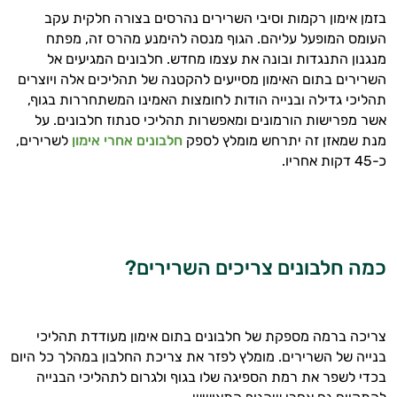
ותזונת הספורט.
בזמן אימון רקמות וסיבי השרירים נהרסים בצורה חלקית עקב
העומס המופעל עליהם. הגוף מנסה להימנע מהרס זה, מפתח
אני כאן כדי לעזור לך להתאים את תוספי
מנגנון התנגדות ובונה את עצמו מחדש. חלבונים המגיעים אל
התזונה ומוצרי הבריאות המדויקים למטרות
השרירים בתום האימון מסייעים להקטנה של תהליכים אלה ויוצרים
ולמצב הגופני שלך, ולהסביר לך אילו רכיבים
תהליכי גדילה ובנייה הודות לחומצות האמינו המשתחררות בגוף,
עובדים יחד כדי למקסם תוצאות גם בחיי היום
אשר מפרישות הורמונים ומאפשרות תהליכי סנתוז חלבונים. על
יום וגם בתחום הכושר והספורט.
מנת שמאזן זה יתרחש מומלץ לספק
חלבונים אחרי אימון
לשרירים,
כ-45 דקות אחריו.
המטרה שלי היא להתאים עבורך המלצות
אישיות מבוססות מדעית.
זה הזמן להתחיל. איך אוכל לעזור?
כמה חלבונים צריכים השרירים?
צריכה ברמה מספקת של חלבונים בתום אימון מעודדת תהליכי
בנייה של השרירים. מומלץ לפזר את צריכת החלבון במהלך כל היום
בכדי לשפר את רמת הספיגה שלו בגוף ולגרום לתהליכי הבנייה