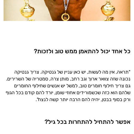
כל אחד יכול להתאמן ממש טוב ולזכות?
היי,
אני יועץ הבריאות האישי AI של טבע בריא.
התשובות שלי מבוססות על מאגרי מידע קליניים
"תראה, אין מה לעשות, יש כאן עניין של גנטיקה. צריך גנטיקה
וספרות מקצועית בתחומי הרפואה הטבעית
נכונה שזה צוואר ארוך וגב רחב, מותן צרה, סמטריה של השרירים.
ותזונת הספורט.
גם צריך חילוף חומרים טוב, למשל יש אנשים שחילוף החומרים
שלהם הוא כזה שכשמורידים אחוזי שומן, יורד להם קודם בכל הגוף
אני כאן כדי לעזור לך להתאים את תוספי
ורק בסוף בבטן, יהיה להם הרבה יותר קשה לנצח".
התזונה ומוצרי הבריאות המדויקים למטרות
ולמצב הגופני שלך, ולהסביר לך אילו רכיבים
עובדים יחד כדי למקסם תוצאות גם בחיי היום
אפשר להתחיל להתחרות בכל גיל?
יום וגם בתחום הכושר והספורט.