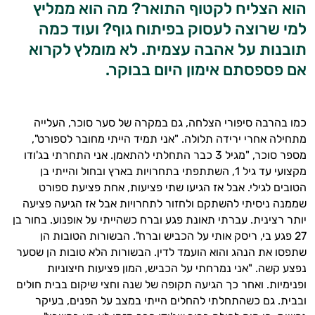
הוא הצליח לקטוף התואר? מה הוא ממליץ
למי שרוצה לעסוק בפיתוח גוף? ועוד כמה
תובנות על אהבה עצמית. לא מומלץ לקרוא
אם פספסתם אימון היום בבוקר.
כמו בהרבה סיפורי הצלחה, גם במקרה של סער סוכר, העלייה
מתחילה אחרי ירידה תלולה. "אני תמיד הייתי מחובר לספורט",
מספר סוכר, "מגיל 3 כבר התחלתי להתאמן. אני התחרתי בג'ודו
מקצועי עד גיל 1, השתתפתי בתחרויות בארץ ובחול והייתי בן
הטובים לגילי. אבל אז הגיעו שתי פציעות, אחת פציעת ספורט
שממנה ניסיתי להשתקם ולחזור לתחרויות אבל אז הגיעה פציעה
יותר רצינית. עברתי תאונת פגע וברח כשהייתי על אופנוע. בחור בן
27 פגע בי, ריסק אותי על הכביש וברח". הבשורות הטובות הן
שתפסו את הנהג והוא הועמד לדין. הבשורות הלא טובות הן שסער
נפצע קשה. "אני נמרחתי על הכביש, המון פציעות חיצוניות
ופנימיות. ואחר כך הגיעה תקופה של שנה וחצי שיקום בבית חולים
ובבית. גם כשהתחלתי להחלים הייתי במצב על הפנים, בעיקר