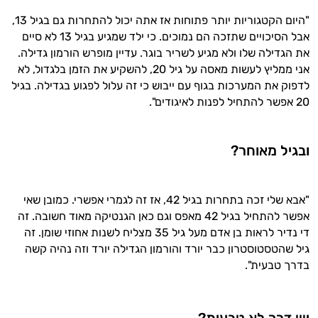
המטרה שלי היא להתאים עבורך המלצות
"היום הקטגוריות יותר פתוחות אז אתה יכול להתחרות גם בגיל 13,
אישיות מבוססות מדעית.
אבל הסיכויים שתזכה הם נמוכים. כי ילד שמגיע בגיל 13 לא סיים
זה הזמן להתחיל. איך אוכל לעזור?
את הגדילה שלו ולא מגיע לשריר בוגר. עדיין מופרש הורמון גדילה.
אני ממליץ לעשות מאסה על גיל 20, להשקיע את הזמן בלגדול, לא
לדפוק את המערכות בגוף עם ייבוש כי זה עלול לפגוע בגדילה. בגיל
20 אפשר להתחיל לפנות לאיגודים".
ובגיל מאוחר?
"אבא שלי זכה בתחרות בגיל 42, אז זה לגמרי אפשרי. כמובן שאי
אפשר להתחיל בגיל 42 מאפס וגם כאן הגנטיקה מאוד חשובה. זה
די נדיר לראות בן אדם מעל גיל 35 מצליח לשנות אחוזי שומן. זה
גיל שהטסטוסטרון כבר יורד והורמון הגדילה יורד וזה נהיה קשה
בדרך טבעית".