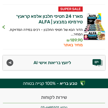
ותזונת הספורט.
SUPER SALE
אני כאן כדי לעזור לך להתאים את תוספי
מארז 24 חטיפי חלבון אלפא קראנץ׳
התזונה ומוצרי הבריאות המדויקים למטרות
טירמיסו במבצע | ALFA
ולמצב הגופני שלך, ולהסביר לך אילו רכיבים
עובדים יחד כדי למקסם תוצאות גם בחיי היום
הדור הבא של חטיפי החלבון - רכים במידה המדויקת.
יום וגם בתחום הכושר והספורט.
המחיר...
189.90
₪
המטרה שלי היא להתאים עבורך המלצות
מחיר באתר
אישיות מבוססות מדעית.
זה הזמן להתחיל. איך אוכל לעזור?
ליועץ בריאות אישי AI
טבע בריא
- 100% קנייה בטוחה
שירות לקוחות
טלפון:
03-6485501