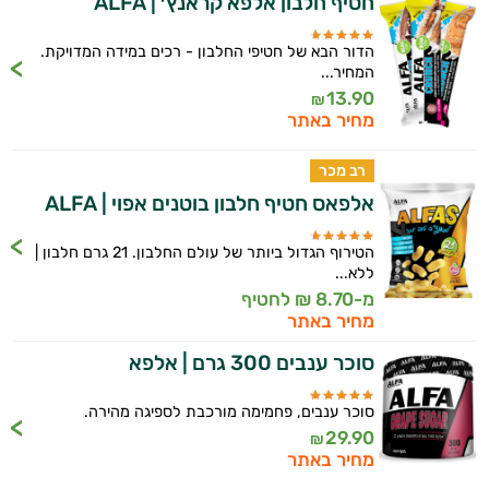
חטיף חלבון אלפא קראנץ׳ | ALFA
הדור הבא של חטיפי החלבון - רכים במידה המדויקת.
המחיר...
13.90
₪
מחיר באתר
רב מכר
אלפאס חטיף חלבון בוטנים אפוי | ALFA
הטירוף הגדול ביותר של עולם החלבון. 21 גרם חלבון |
ללא...
מ-8.70 ₪ לחטיף
מחיר באתר
סוכר ענבים 300 גרם | אלפא
היי,
אני יועץ הבריאות האישי AI של טבע בריא.
סוכר ענבים, פחמימה מורכבת לספיגה מהירה.
29.90
₪
התשובות שלי מבוססות על מאגרי מידע קליניים
מחיר באתר
וספרות מקצועית בתחומי הרפואה הטבעית