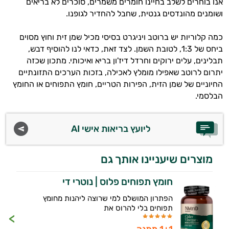
אנו בוחרים לשלב בחיינו חומרים משמרים, סוכרים לא בריאים
ושומנים מהונדסים גנטית, שחבל להחדיר לגופנו.
כמה קלוריות יש ברוטב ויניגרט בסיסי מכיל שמן זית וחוץ מסוים
ביחס של 1:3, לטובת השמן. לצד זאת, כדאי לנו להוסיף דבש,
תבלינים, עלים ירוקים וחרדל דיז'ון בריא ואיכותי. מתכון שכזה
היי,
אני יועץ הבריאות האישי AI של טבע בריא.
יתרום לרוטב שאפילו מומלץ לאכילה, בזכות הערכים התזונתיים
החיוניים של שמן הזית, הפירות הטריים, חומץ התפוחים או החומץ
התשובות שלי מבוססות על מאגרי מידע קליניים
הבלסמי.
וספרות מקצועית בתחומי הרפואה הטבעית
ותזונת הספורט.
ליועץ בריאות אישי AI
אני כאן כדי לעזור לך להתאים את תוספי
התזונה ומוצרי הבריאות המדויקים למטרות
מוצרים שיעניינו אותך גם
ולמצב הגופני שלך, ולהסביר לך אילו רכיבים
עובדים יחד כדי למקסם תוצאות גם בחיי היום
חומץ תפוחים פלוס | נוטרי די
יום וגם בתחום הכושר והספורט.
הפתרון המושלם למי שרוצה ליהנות מחומץ
המטרה שלי היא להתאים עבורך המלצות
תפוחים בלי להרוס את
אישיות מבוססות מדעית.
1+1 מתנה