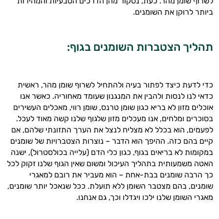
לשרוף שומן מהר. כעת, נסקור מהן הדרכים הטבעיות והמהירות
ביותר לרוקן את השומנים.
היי,
תהליך הצטברות השומנים בגוף:
אני יועץ הבריאות האישי AI של טבע בריא.
התשובות שלי מבוססות על מאגרי מידע קליניים
וספרות מקצועית בתחומי הרפואה הטבעית
כדי לדעת כיצד לפתור בעיה ולהתחיל לשרוף שומן מהר, ראשית
ותזונת הספורט.
כדאי לנו לנסות ולהבין את המנגנון שעומד מאחוריה. כאשר אנו
אוכלים מזון לא בריא כגון שומן טרנס, שומן רווי, מאכלים העשירים
אני כאן כדי לעזור לך להתאים את תוספי
בסוכרים ומלחים, אנו מעכלים מזון שלגוף שלנו קשה מאוד לעכל.
התזונה ומוצרי הבריאות המדויקים למטרות
לפעמים, הוא בכלל לא מצליח לנצל את הערך התזונתי שלהם, אם
ולמצב הגופני שלך, ולהסביר לך אילו רכיבים
קיים בהם כזה. ההיפך הוא הדבר – נוצרות הצטברויות של שומנים
עובדים יחד כדי למקסם תוצאות גם בחיי היום
במקומות לא בריאים בגוף, כגון כלי הדם (עלייה בכולסטרול), ישנה
יום וגם בתחום הכושר והספורט.
האטה משמעותית בתהליך העיכול ומשום שאין הגוף שלנו זקוק לכל
כך הרבה שומנים בבת-אחת – הוא מעביר את רובם למאגרי
המטרה שלי היא להתאים עבורך המלצות
שומנים, בהם מצטבר השומן ללא תועלת. ככל שנאכל יותר שומנים,
אישיות מבוססות מדעית.
מאגרי השומן שלנו ילכו ויגדלו וכך, גם אנחנו.
זה הזמן להתחיל. איך אוכל לעזור?