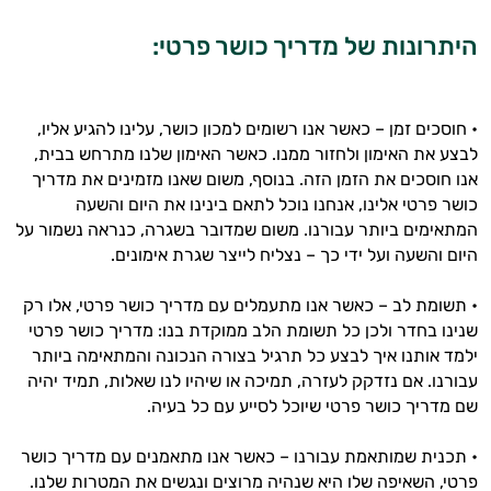
היתרונות של מדריך כושר פרטי:
• חוסכים זמן – כאשר אנו רשומים למכון כושר, עלינו להגיע אליו,
היי,
לבצע את האימון ולחזור ממנו. כאשר האימון שלנו מתרחש בבית,
אני יועץ הבריאות האישי AI של טבע בריא.
אנו חוסכים את הזמן הזה. בנוסף, משום שאנו מזמינים את מדריך
כושר פרטי אלינו, אנחנו נוכל לתאם בינינו את היום והשעה
התשובות שלי מבוססות על מאגרי מידע קליניים
המתאימים ביותר עבורנו. משום שמדובר בשגרה, כנראה נשמור על
וספרות מקצועית בתחומי הרפואה הטבעית
היום והשעה ועל ידי כך – נצליח לייצר שגרת אימונים.
ותזונת הספורט.
• תשומת לב – כאשר אנו מתעמלים עם מדריך כושר פרטי, אלו רק
אני כאן כדי לעזור לך להתאים את תוספי
שנינו בחדר ולכן כל תשומת הלב ממוקדת בנו: מדריך כושר פרטי
התזונה ומוצרי הבריאות המדויקים למטרות
ילמד אותנו איך לבצע כל תרגיל בצורה הנכונה והמתאימה ביותר
ולמצב הגופני שלך, ולהסביר לך אילו רכיבים
עבורנו. אם נזדקק לעזרה, תמיכה או שיהיו לנו שאלות, תמיד יהיה
עובדים יחד כדי למקסם תוצאות גם בחיי היום
שם מדריך כושר פרטי שיוכל לסייע עם כל בעיה.
יום וגם בתחום הכושר והספורט.
המטרה שלי היא להתאים עבורך המלצות
• תכנית שמותאמת עבורנו – כאשר אנו מתאמנים עם מדריך כושר
אישיות מבוססות מדעית.
פרטי, השאיפה שלו היא שנהיה מרוצים ונגשים את המטרות שלנו.