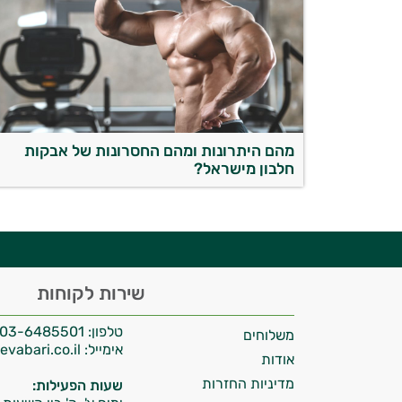
יועץ בריאות אישי AI
מהם היתרונות ומהם החסרונות של אבקות
חלבון מישראל?
היי,
שירות לקוחות
אני יועץ הבריאות האישי AI של טבע בריא.
טלפון:
03-6485501
משלוחים
התשובות שלי מבוססות על מאגרי מידע קליניים
אימייל:
info@tevabari.co.il
וספרות מקצועית בתחומי הרפואה הטבעית
אודות
ותזונת הספורט.
מדיניות החזרות
שעות הפעילות: