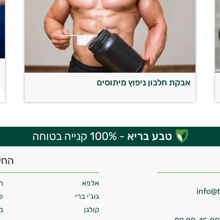
ת
ש
אבקת חלבון ניפוץ מיתוסים
טבע בריא
- 100% קנייה בטוחה
החי
אלפא
ח
גוג'י ברי
ש
קולגן
מ