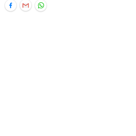
תוף בוואטסאפ
שיתוף במייל
שיתוף בפייסבוק
היי,
אני יועץ הבריאות האישי AI של טבע בריא.
התשובות שלי מבוססות על מאגרי מידע קליניים
וספרות מקצועית בתחומי הרפואה הטבעית
ותזונת הספורט.
אני כאן כדי לעזור לך להתאים את תוספי
התזונה ומוצרי הבריאות המדויקים למטרות
ולמצב הגופני שלך, ולהסביר לך אילו רכיבים
עובדים יחד כדי למקסם תוצאות גם בחיי היום
יום וגם בתחום הכושר והספורט.
המטרה שלי היא להתאים עבורך המלצות