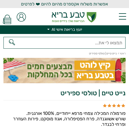
אפשרות משלוח אקספרס מהיום להיום ❤️ לפרטים
יועץ בריאות אישי AI
ראשי
>
נייט טיים | טולסי ספיריט
יועץ בריאות אישי AI
נייט טיים | טולסי ספיריט
פורמולה המכילה צמחי מרפא ייחודיים, 100% אורגנית.
שורש אשווגנדה, פרח הפסיפלורה, אגוז מוסקט, פירות העוזרר
ופרחי לבנדר.