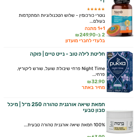
די
אני יועץ הבריאות האישי AI של טבע בריא.
נוטרי כורכומין - שלוש הטכנולוגיות המתקדמות
התשובות שלי מבוססות על מאגרי מידע קליניים
בעולם...
וספרות מקצועית בתחומי הרפואה הטבעית
1+1 מתנה
ותזונת הספורט.
2 ב-
249.90
₪
בלעדי לחברי מועדון
אני כאן כדי לעזור לך להתאים את תוספי
התזונה ומוצרי הבריאות המדויקים למטרות
חליטת לילה טוב - נייט טיים | פוקה
ולמצב הגופני שלך, ולהסביר לך אילו רכיבים
עובדים יחד כדי למקסם תוצאות גם בחיי היום
Night Time פרחי שיבולת שועל, שורש ליקוריץ,
יום וגם בתחום הכושר והספורט.
פרחי...
32.90
₪
המטרה שלי היא להתאים עבורך המלצות
מחיר באתר
אישיות מבוססות מדעית.
חמאת שיאה אורגנית טהורה 250 מ״ל | מיכל
זה הזמן להתחיל. איך אוכל לעזור?
סבון טבעי
100% חמאת שיאה אורגנית טהורה טבעית...
63.90