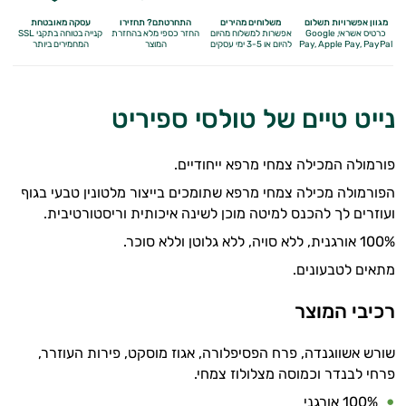
מגוון אפשרויות תשלום
משלוחים מהירים
התחרטתם? תחזירו
עסקה מאובטחת
כרטיס אשראי, Google
אפשרות למשלוח מהיום
החזר כספי מלא
בהחזרת
קנייה בטוחה בתקני SSL
Apple Pay, PayPal
Pay,
להיום או 3-5 ימי עסקים
המוצר
המחמירים ביותר
נייט טיים של טולסי ספיריט
פורמולה המכילה צמחי מרפא ייחודיים.
הפורמולה מכילה צמחי מרפא שתומכים בייצור מלטונין טבעי בגוף
ועוזרים לך להכנס למיטה מוכן לשינה איכותית וריסטורטיבית.
100% אורגנית, ללא סויה, ללא גלוטן וללא סוכר.
מתאים לטבעונים.
רכיבי המוצר
שורש אשווגנדה, פרח הפסיפלורה, אגוז מוסקט, פירות העוזרר,
פרחי לבנדר וכמוסה מצלולוז צמחי.
100% אורגני