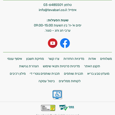
טלפון:
03-6485501
אימייל:
info@tevabari.co.il
שעות הפעילות:
ימים א'-ה' בין השעות 09:00-15:00
ערבי חג וחג – סגור.
משלוחים
אודות
מדיניות החזרות
צרו קשר
מחיקת חשבון
איסוף עצמי
תקנון האתר
מדיניות פרטיות ותנאי שימוש
הצהרת נגישות
מועדון טבע בריא
תכנית שותפים
תכנית שותפים נוטרי די
מילון רכיבים
לקוחות ממליצים
ביטול עסקה