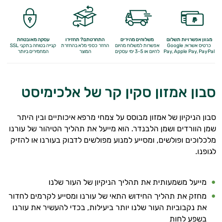
מגוון אפשרויות תשלום
משלוחים מהירים
התחרטתם? תחזירו
עסקה מאובטחת
כרטיס אשראי, Google
אפשרות למשלוח מהיום
החזר כספי מלא
בהחזרת
קנייה בטוחה בתקני SSL
Apple Pay, PayPal
Pay,
להיום או 3-5 ימי עסקים
המוצר
המחמירים ביותר
סבון אמזון סקין קר של אלכימיסט
סבון הניקיון של אמזון מבוסס על צמחי מרפא איכותיים ובין היתר
שמן הוורדים ושמן הלבנדר. הוא מייעל את תהליך הטיהור של עורנו
מלכלוכים ופולשים, ומסייע למנוע מפולשים לדבוק בעורנו או להזיק
לגופנו.
מייעל משמעותית את תהליך הניקיון של העור שלנו
מחזק את תהליך החידוש התאי של עורנו ומסייע לקרמים לחדור
את נקבוביות העור שלנו יותר ביעילות, בכדי להעשיר את עורנו
בשפע לחות