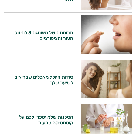
תרומתה של האומגה 3 לחיזוק
העור והציפורניים
היי,
אני יועץ הבריאות האישי AI של טבע בריא.
התשובות שלי מבוססות על מאגרי מידע קליניים
וספרות מקצועית בתחומי הרפואה הטבעית
ותזונת הספורט.
סודות היופי: מאכלים שבריאים
לשיער שלך
אני כאן כדי לעזור לך להתאים את תוספי
התזונה ומוצרי הבריאות המדויקים למטרות
ולמצב הגופני שלך, ולהסביר לך אילו רכיבים
עובדים יחד כדי למקסם תוצאות גם בחיי היום
יום וגם בתחום הכושר והספורט.
הסכנות שלא יספרו לכם על
קוסמטיקה טבעית
המטרה שלי היא להתאים עבורך המלצות
אישיות מבוססות מדעית.