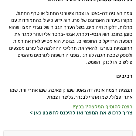
צמח האוניה דה-גאטו או צמח ציפורני החתול או טרף החתול,
מקורו ביערות האמזונס של פרו. הוא ידוע כיעיל בהתמודדות עם
מחלות, דלקות וזיהומים, בשל הערך הגבוה של נוגדי חמצון שהוא
טומן בחובו. הוא אנטי-דלקתי, אנטי-בקטריאלי ועוזר למגר את
תופעת הרדיקלים החופשיים. בנוסף, הוא מסייע לאזן את רמות
החומציות בעורנו, להאיץ את תהליכי ההחלמה של עורנו מפצעים
ולספק שכבת הגנה לעורנו, מפני היחשפות לגורמים מזהמים,
פולשים או לנזקי השמש.
רכיבים
תמצית הצמח אוניה דה גאטו, שמן קופאיבה, שמן אתרי ורד, שמן
אתרי פצ'ולי, שמן אתרי לבנדר, גליצרין צמחי.
רוצה להוסיף המלצה? בכיף!
צריך לרכוש את המוצר ואז
להיכנס לחשבון כאן >