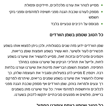
מסייע לטהר את עורנו מלכלוכים, חיידקים ופסולת
מספק לעורנו שכבת הגנה מפני חשיפה למזהמים ומפני נזקי
השמש
מבוסס על רכיבים טבעיים בלבד
כל הטוב שטמון בשמן הוורדים
שמן הוורדים ידוע מזה שנים בסגולותיו, ולכן ניתן למצוא אותו בשפע
תכשירים לעור ולשיער. הוא עשיר בשפע חומצות שומן בריאות,
ויטמינים ומינרלים ובזכות זאת, מסייע להעשיר את שיערנו בשפע
לחות, ולייעל את תהליכי הניקיון של שיערנו וגופנו במהלך
החפיפה. חומצות השומן הבריאות מזינות את שיערנו ועורנו בלחות
רבה. ויטמין E מסייע להן בפעילותן ומגביר את העוצמה שלהן, כך
שיוכלו להעשיר את שיערנו בשפע שמנים בריאים, שיתרמו למרקם
רך ונעים ולמראה בוהק. שמן הוורדים אף מספק שכבת הגנה מפני
לכלוכים והיחשפות למזהמי אוויר: כל עוד שיערנו מוזן בשמנים
בריאים, פולשים או מפגעים סביבתיים יתקשו לדבוק בשערנו.
כל הטוב שטמון בצמח ציפורני החתול