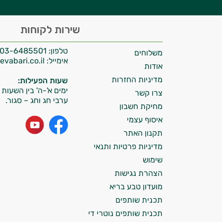
היי,
שירות לקוחות
אני יועץ הבריאות האישי AI של טבע בריא.
טלפון:
03-6485501
משלוחים
התשובות שלי מבוססות על מאגרי מידע קליניים
אימייל:
info@tevabari.co.il
וספרות מקצועית בתחומי הרפואה הטבעית
אודות
ותזונת הספורט.
מדיניות החזרות
שעות הפעילות:
ימים א'-ה' בין השעות 09:00-15:00
צרו קשר
אני כאן כדי לעזור לך להתאים את תוספי
ערבי חג וחג – סגור.
מחיקת חשבון
התזונה ומוצרי הבריאות המדויקים למטרות
ולמצב הגופני שלך, ולהסביר לך אילו רכיבים
איסוף עצמי
עובדים יחד כדי למקסם תוצאות גם בחיי היום
תקנון האתר
יום וגם בתחום הכושר והספורט.
מדיניות פרטיות ותנאי
שימוש
המטרה שלי היא להתאים עבורך המלצות
הצהרת נגישות
אישיות מבוססות מדעית.
מועדון טבע בריא
זה הזמן להתחיל. איך אוכל לעזור?
תכנית שותפים
תכנית שותפים נוטרי די