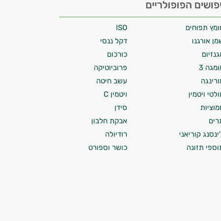
פושים הפופולריים
ומץ תפוחים
ISO
מן אורגנו
דקל ננסי
גנזיום
כורכום
ומגה 3
פרוביוטיקה
ורינגה
עשב חיטה
ולטי ויטמין
ויטמין C
מוציות
סידן
רים
אבקת חלבון
'ינסנג קוריאני
רודיולה
וספי תזונה
כושר וספורט