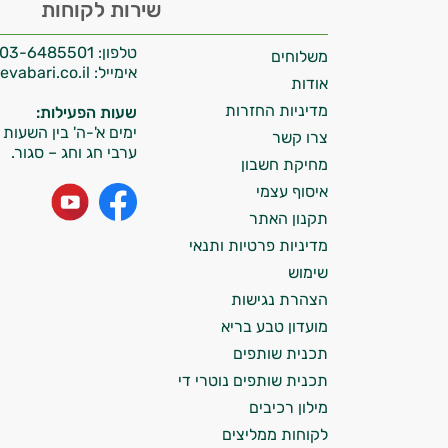
שירות לקוחות
אני יועץ הבריאות האישי AI של טבע בריא.
טלפון:
03-6485501
משלוחים
התשובות שלי מבוססות על מאגרי מידע קליניים
אימייל:
info@tevabari.co.il
וספרות מקצועית בתחומי הרפואה הטבעית
אודות
ותזונת הספורט.
מדיניות החזרות
שעות הפעילות:
ימים א'-ה' בין השעות 09:00-15:00
צרו קשר
אני כאן כדי לעזור לך להתאים את תוספי
ערבי חג וחג – סגור.
מחיקת חשבון
התזונה ומוצרי הבריאות המדויקים למטרות
ולמצב הגופני שלך, ולהסביר לך אילו רכיבים
איסוף עצמי
עובדים יחד כדי למקסם תוצאות גם בחיי היום
תקנון האתר
יום וגם בתחום הכושר והספורט.
מדיניות פרטיות ותנאי
שימוש
המטרה שלי היא להתאים עבורך המלצות
הצהרת נגישות
אישיות מבוססות מדעית.
מועדון טבע בריא
זה הזמן להתחיל. איך אוכל לעזור?
תכנית שותפים
תכנית שותפים נוטרי די
מילון רכיבים
לקוחות ממליצים