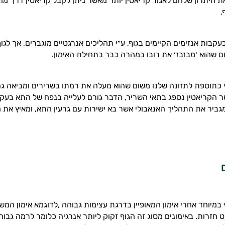
את היתרון שלהם לאגור קריאטין יותר מאשר ניתן לקבל קריאטין דרך מוצ
.
עקבות אנזימים הקיימים בגוף, ע״י תהליכים אנרגטיים מוגברים, אך לגו
ם שהוא ׳מבזבז׳ את רובו במהרה כבר בתחילת האימון.
 כתוספת לתזונה שלנו משום שהוא מעלה את רמתו בשרירים ומביאה גם
 הקריאטין נספג בתאי השריר, הדבר גורם לעלייה בנפח של התא בעקבו
יר את התהליך האנאבולי אשר בא ישירות עם גרעין התא, ומאיץ את הת
 במיוחד אחרי אימון המאופיין בדרגת עצימות גבוהה ,לדוגמא אימון ה
 חזרות. באימונים מסוג זה הגוף זקוק ליותר אנרגיה כלומר לרמה גבוה