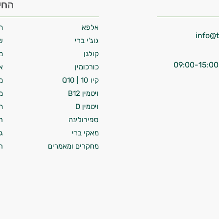
החי
אלפא
ח
גוג'י ברי
ש
קולגן
מ
כורכומין
א
קיו 10 | Q10
מ
ויטמין B12
מ
ויטמין D
ח
ספירולינה
ת
מאקי ברי
ג
מחקרים ומאמרים
ת