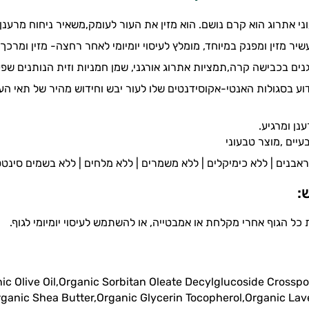
י אתרוג הוא קרם נושם. הוא מזין את העור לעומק,משאיר ניחוח מרענן ומ
שיר מזין ומפנק במיוחד, מומלץ לעיסוי יומיומי לאחר רחצה- מזין ומרכך
נים בכבישה קרה,תמציות אתרוג אורגני, שמן חמניות וזית הנותנים שפ
וע בסגולות האנטי-אקוסידנטים שלו לעור יבש וחידוש מהיר של תאי ה
נן ומרגיע.
:
כל הגוף אחרי מקלחת או אמבטייה, או להשתמש לעיסוי יומיומי לגוף.
ic Olive Oil,Organic Sorbitan Oleate Decylglucoside Crossp
Organic Shea Butter,Organic Glycerin Tocopherol,Organic Lav