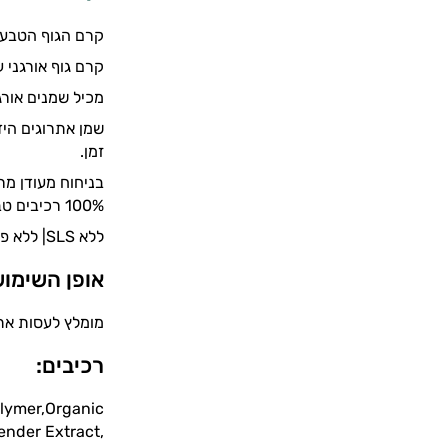
קרם הגוף הטבעונ
קרם גוף אורגני ע
מכיל שמנים אורג
שמן אתרוגים היד
זמן.
בניחוח מעודן מרע
100% רכיבים טבעיים ,מוצר טבעוני
ללא SLS| ללא פראבנים | ללא כימיקלים | ללא משמרים | ללא מלחים | ללא בשמים סינטטיים.
אופן השימוש
מומלץ לעסות את 
רכיבים:
olymer,Organic
ender Extract,