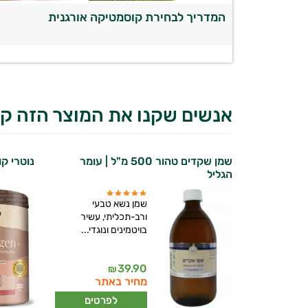
המדריך לבחירת קוסמטיקה אורגנית
אנשים שקנו את המוצר הזה קנ
שמן שקדים טהור 500 מ"ל | עומר
נוטרי קול
הגליל
שמן נשא טבעי
ורב-תכליתי, עשיר
בויטמינים ונוגדי...
יועץ בריאות אישי AI
39.90
₪
מחיר באתר
לפרטים