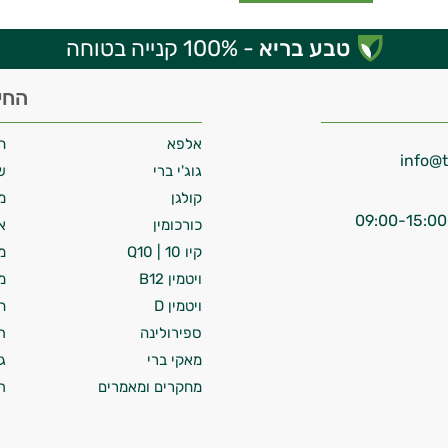
טבע בריא
- 100% קנייה בטוחה
החי
אלפא
ח
גוג'י ברי
ש
קולגן
מ
כורכומין
א
קיו 10 | Q10
מ
ויטמין B12
מ
ויטמין D
ח
ספירולינה
ת
מאקי ברי
ג
מחקרים ומאמרים
ת