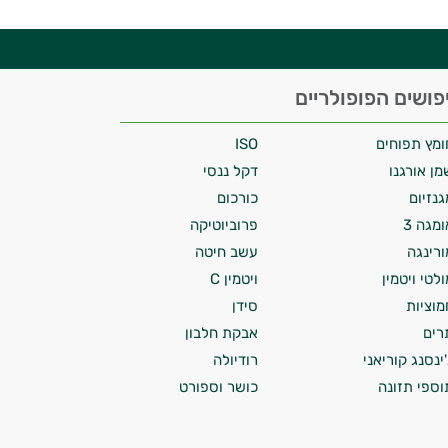
פושים הפופולריים
ומץ תפוחים
ISO
מן אורגנו
דקל ננסי
גנזיום
כורכום
ומגה 3
פרוביוטיקה
ורינגה
עשב חיטה
ולטי ויטמין
ויטמין C
מוציות
סידן
רים
אבקת חלבון
'ינסנג קוריאני
רודיולה
וספי תזונה
כושר וספורט