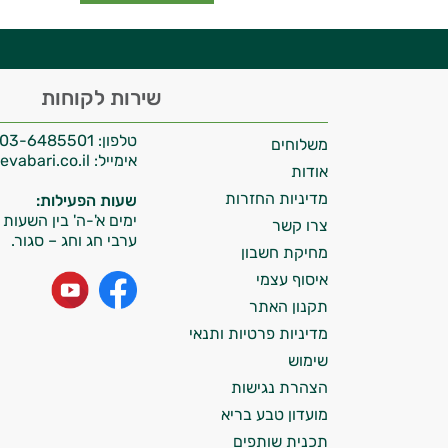
היי,
שירות לקוחות
אני יועץ הבריאות האישי AI של טבע בריא.
טלפון:
03-6485501
משלוחים
התשובות שלי מבוססות על מאגרי מידע קליניים
אימייל:
info@tevabari.co.il
וספרות מקצועית בתחומי הרפואה הטבעית
אודות
ותזונת הספורט.
מדיניות החזרות
שעות הפעילות:
ימים א'-ה' בין השעות 09:00-15:00
צרו קשר
אני כאן כדי לעזור לך להתאים את תוספי
ערבי חג וחג – סגור.
מחיקת חשבון
התזונה ומוצרי הבריאות המדויקים למטרות
איסוף עצמי
ולמצב הגופני שלך, ולהסביר לך אילו רכיבים
עובדים יחד כדי למקסם תוצאות גם בחיי היום
תקנון האתר
יום וגם בתחום הכושר והספורט.
מדיניות פרטיות ותנאי
שימוש
המטרה שלי היא להתאים עבורך המלצות
הצהרת נגישות
אישיות מבוססות מדעית.
מועדון טבע בריא
זה הזמן להתחיל. איך אוכל לעזור?
תכנית שותפים