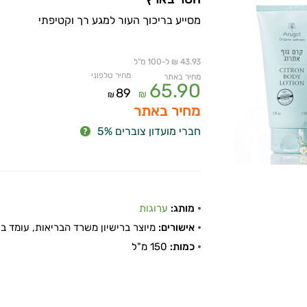
מסייע בריכוך העור למגע רך וקטיפתי
43.93 ₪ ל-100 מ"ל
מחיר טלפוני
מחיר באתר
65.90
89
₪
₪
מחיר באתר
חברי מועדון צוברים 5%
מותג:
ערוגות
אישורים:
מיוצר ברישיון משרד הבריאות, עומד בתקן
כמות:
150 מ"ל