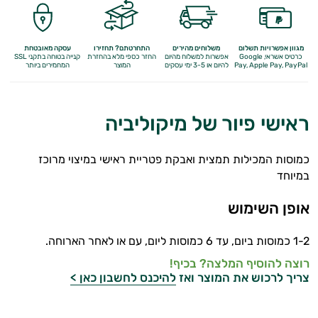
מגוון אפשרויות תשלום
משלוחים מהירים
התחרטתם? תחזירו
עסקה מאובטחת
כרטיס אשראי, Google
אפשרות למשלוח מהיום
החזר כספי מלא
בהחזרת
קנייה בטוחה בתקני SSL
Apple Pay, PayPal
Pay,
להיום או 3-5 ימי עסקים
המוצר
המחמירים ביותר
ראישי פיור של מיקוליביה
כמוסות המכילות תמצית ואבקת פטריית ראישי במיצוי מרוכז
במיוחד
אופן השימוש
1-2 כמוסות ביום, עד 6 כמוסות ליום, עם או לאחר הארוחה.
רוצה להוסיף המלצה? בכיף!
צריך לרכוש את המוצר ואז
להיכנס לחשבון כאן >