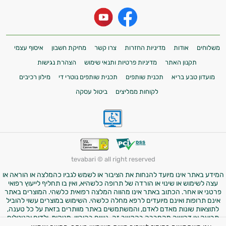
משלוחים
אודות
מדיניות החזרות
צרו קשר
מחיקת חשבון
איסוף עצמי
תקנון האתר
מדיניות פרטיות ותנאי שימוש
הצהרת נגישות
מועדון טבע בריא
תכנית שותפים
תכנית שותפים נוטרי די
מילון רכיבים
לקוחות ממליצים
ביטול עסקה
tevabari © all right reserved
המידע באתר אינו מיועד להנחות את הציבור או לשמש לגביו כהמלצה או הוראה או
עצה לשימוש או שינוי או הורדה של תרופה כלשהיא, ואין בו תחליף לייעוץ רפואי
פרטני או אחר. הכתוב באתר אינו מהווה המלצה רפואית כלשהי. המוצרים באתר
אינם תרופות ואינם מיועדים לרפא מחלה כלשהי. השימוש במוצרים עשוי להוביל
לתוצאות שונות מאדם לאדם, והמשתמשים באתר מוותרים בזאת על כל טענה,
תביעה או דרישה מהחברה בהקשר זה. נשים בהיריון, מניקות, ילדים והנוטלים