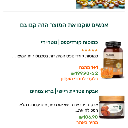
היי,
אנשים שקנו את המוצר הזה קנו גם
אני יועץ הבריאות האישי AI של טבע בריא.
התשובות שלי מבוססות על מאגרי מידע קליניים
כמוסות קורדיספס | נוטרי די
וספרות מקצועית בתחומי הרפואה הטבעית
ותזונת הספורט.
כמוסות קורדיספס המיוצרות בטכנולוגיית המיצוי...
אני כאן כדי לעזור לך להתאים את תוספי
1+1 מתנה
התזונה ומוצרי הבריאות המדויקים למטרות
2 ב-
199.90
₪
ולמצב הגופני שלך, ולהסביר לך אילו רכיבים
בלעדי לחברי מועדון
עובדים יחד כדי למקסם תוצאות גם בחיי היום
יום וגם בתחום הכושר והספורט.
אבקת פטריית ריישי | ברא צמחים
המטרה שלי היא להתאים עבורך המלצות
אבקת פטריית ריישי אורגנית, מספקטרום מלא
אישיות מבוססות מדעית.
המכילה את...
106.90
₪
זה הזמן להתחיל. איך אוכל לעזור?
מחיר באתר