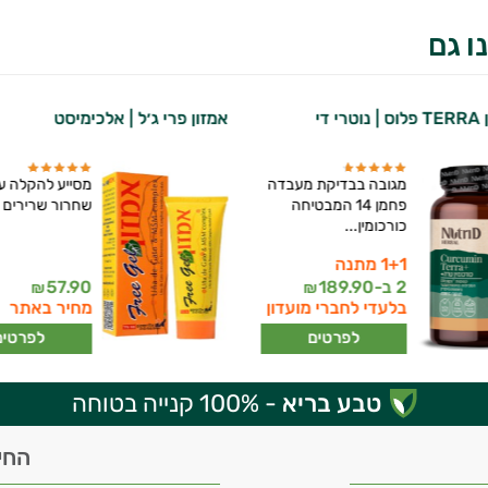
ו גם
 די
אמזון פרי ג׳ל | אלכימיסט
מגובה בבדיקת מעבדה
מסייע להקלה ע
פחמן 14 המבטיחה
שחרור שרירים ת
כורכומין...
1+1 מתנה
2 ב-
189.90
57.90
₪
₪
בלעדי לחברי מועדון
מחיר באתר
לפרטים
לפרטים
טבע בריא
- 100% קנייה בטוחה
החי