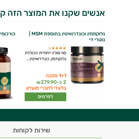
אנשים שקנו את המוצר הזה קנ
גלוקוזמין וכונדרואיטין בתוספת MSM |
כורכומין TERRA פלוס | נוטרי
נוטרי די
 עשויה מגוש
פורמולה ייחודית הכוללת
מלח טבעי במשקל 2-
גלוקוזמין, כונדרואיטין...
1+1 מתנה
יועץ בריאות אישי AI
2 ב-
279.90
₪
תר
בלעדי לחברי מועדון
רטים
לפרטים
היי,
שירות לקוחות
אני יועץ הבריאות האישי AI של טבע בריא.