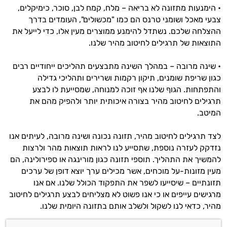
• הימנעות מתזונה לא בריאה – מלח, קמח לבן, סוכר, כימיקלים,
צבעי מאכל ושומני טרנס הם כמו "מכשולים", העומדים בדרך
ההצלחה שלכם. נשתדל להימנע ממוצרים מעין אלו, כדי לייעל את
התוצאות של תרגילים לחיטוב מהיר שלנו.
• שינה מרובה – במהלך השינה מתבצעים תהליכים ייחודיים רבים
כגון שריפת שומנים, תיקון רקמות ושרירים ותהליכי גדילה
והתפתחות. הגוף שלנו אף זוכה למנוחה, שמסייעת לו לבצע
תרגילים לחיטוב מהיר בצורה איכותית יותר ולהפיק מהם את
המיטב.
לצד תרגילים לחיטוב מהיר, תזונה נכונה ושינה מרובה, לעיתים אנו
נזדקק לעזרה נוספת, שתסייע לנו לראות תוצאות מהר ולרצות
להמשיך את התהליך. תוספי תזונה כגון מורינגה או ספירולינה, הם
מעין מזונות-על מוכחים, אשר מכילים ערך יוצא דופן של ערכים
תזונתיים – שיסייעו לשפר את התפקוד הכולל שלנו. אם אנו
מרגישים עייפים או כי אנו פשוט לא מצליחים לבצע תרגילים לחיטוב
מהיר, כדאי לנו לשקול ולשלב אותם בתזונה היומית שלנו.