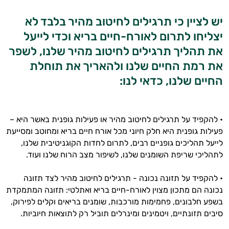
יש לציין כי תרגילים לחיטוב מהיר בלבד לא
יצליחו לתרום לאורח-חיים בריא וכדי לייעל
היי,
את תהליך תרגילים לחיטוב מהיר שלנו, לשפר
אני יועץ הבריאות האישי AI של טבע בריא.
את רמת החיים שלנו ולהאריך את תוחלת
התשובות שלי מבוססות על מאגרי מידע קליניים
החיים שלנו, כדאי לנו:
וספרות מקצועית בתחומי הרפואה הטבעית
ותזונת הספורט.
• להקפיד על תרגילים לחיטוב מהיר או פעילות גופנית באשר היא –
אני כאן כדי לעזור לך להתאים את תוספי
פעילות גופנית היא חלק חיוני מכל אורח חיים בריא ומחוטב ומסייעת
התזונה ומוצרי הבריאות המדויקים למטרות
ולמצב הגופני שלך, ולהסביר לך אילו רכיבים
לייעל תהליכים גופניים רבים, לתרום לחדות הקוגניטיבית שלנו,
עובדים יחד כדי למקסם תוצאות גם בחיי היום
לתהליכי שריפת השומנים שלנו, לשיפור מצב הרוח שלנו ועוד.
יום וגם בתחום הכושר והספורט.
• להקפיד על תזונה נכונה - תרגילים לחיטוב מהיר לצד תזונה
המטרה שלי היא להתאים עבורך המלצות
נכונה הם מתכון מצוין לאורח-חיים בריא ואתלטי: תזונה המתמקדת
אישיות מבוססות מדעית.
בשפע חלבונים, פחמימות מורכבות, שומנים בריאים וקלים לפירוק,
סיבים תזונתיים, ויטמינים ומינרלים תוביל רק לתוצאות חיוביות.
זה הזמן להתחיל. איך אוכל לעזור?