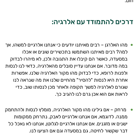
חום.
דרכים להתמודד עם אלרגיה:
מהו האלרגן – רבים מאיתנו יודעים כי אנחנו אלרגיים למשהו, אך
למה? רבים מאיתנו השתמשו בתכשירים שונים או אכלו
במסעדה, כאשר הם קיבלו את התגובה ולכן, לא מיהרו לבדוק
במה מדובר. אם אנחנו עדיין סובלים מהאלרגיה, כדאי לנו לנסות
ולפנות לרופא, כדי לבדוק מהו מקור האלרגיה שלנו. אפשרות
היי,
אחרת היא לנסות "להסיר" מהחיים שלנו את מה שנראה לנו
אני יועץ הבריאות האישי AI של טבע בריא.
שגורם לאלרגיה למשך תקופה ולאחר מכן לנסותו שוב, כדי
לראות אם הוא אכן גרם לנו להגיב כך.
התשובות שלי מבוססות על מאגרי מידע קליניים
וספרות מקצועית בתחומי הרפואה הטבעית
מרחק – אם גילינו מהו מקור האלרגיה, מומלץ לנסות ולהתחמק
ותזונת הספורט.
ממנה. לדוגמא, אם אנחנו אלרגיים לאבק, נתרחק ממקומות
אני כאן כדי לעזור לך להתאים את תוספי
ישנים או מזגנים. אם אנחנו אלרגיים לגלוטן, אנחנו לא נאכל כל
התזונה ומוצרי הבריאות המדויקים למטרות
דבר שקשור לחיטה, גם במסעדה וגם אם הציעו לנו.
ולמצב הגופני שלך, ולהסביר לך אילו רכיבים