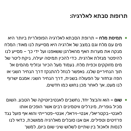
עובדים יחד כדי למקסם תוצאות גם בחיי היום
יום וגם בתחום הכושר והספורט.
תרופות סבתא לאלרגיה:
המטרה שלי היא להתאים עבורך המלצות
אישיות מבוססות מדעית.
תמיסת מלח –
תרופת הסבתא לאלרגיה הפופולרית ביותר היא
זה הזמן להתחיל. איך אוכל לעזור?
מים עם מלח וגם במצב של אלרגיה היא מסייעת לנו מאוד: המלח
מנקה את מערות האף מהאלרגן ששאפנו ועל ידי כך – מסייע לנו
להיפטר מנזלת אלרגית. כדי להכין תמיסה יעילה, ניקח ליטר של
מים מזוקקים וכפית מלח. נעמוד מעל הכיור ונזליף מהמים אל
תוך הנחיריים שלנו. נאפשר לנוזל להתנקז דרך הנחיר השני או
הפה ונחזור על הפעולה בשנית, דרך הנחיר השני. אמנם ישרוף
לנו מעט, אך לאחר מכן נחוש כמו חדשים.
שום –
הוא והבצל יחד, נחשבים לאנטיביוטיקה של הטבע. השום
מכיל גופרית, מינרלים וויטמינים רבים אשר הופכים אותו
לאנטי-בקטריאלי, אנטי-ויראלי, אנטי-פטרייתי והוא אף פועל נגד
פרזיטים וטפילים. אם אנו סובלים מאלרגיה ממושכת, כדאי לנו
לנסות ולאכול בין שתיים לשלוש שיני שום ביום, למשך