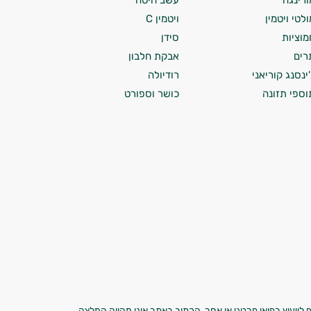
ורינגה
עשב חיטה
ולטי ויטמין
ויטמין C
מוציות
סידן
רים
אבקת חלבון
'ינסנג קוריאני
רודיולה
וספי תזונה
כושר וספורט
 לייעוץ רפואי פרטני או אחר. הכתוב באתר אינו מהווה המלצה