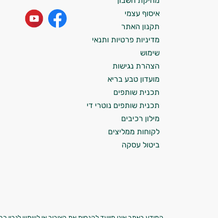
מחיקת חשבון
התזונה ומוצרי הבריאות המדויקים למטרות
איסוף עצמי
ולמצב הגופני שלך, ולהסביר לך אילו רכיבים
עובדים יחד כדי למקסם תוצאות גם בחיי היום
תקנון האתר
יום וגם בתחום הכושר והספורט.
מדיניות פרטיות ותנאי
שימוש
המטרה שלי היא להתאים עבורך המלצות
הצהרת נגישות
אישיות מבוססות מדעית.
מועדון טבע בריא
זה הזמן להתחיל. איך אוכל לעזור?
תכנית שותפים
תכנית שותפים נוטרי די
מילון רכיבים
לקוחות ממליצים
ביטול עסקה
המידע באתר אינו מיועד להנחות את הציבור או לשמש לגביו כהמ