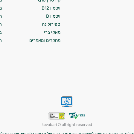
קיו 10 | Q10
מ
ויטמין B12
מ
ויטמין D
ח
ספירולינה
ת
מאקי ברי
ג
מחקרים ומאמרים
ת
tevabari © all right reserved
לצה או הוראה או עצה לשימוש או שינוי או הורדה של תרופה כלשהיא, ואין בו תחליף