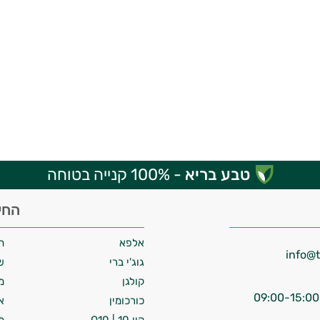
טבע בריא
- 100% קנייה בטוחה
החי
אלפא
ח
גוג'י ברי
ש
קולגן
מ
כורכומין
א