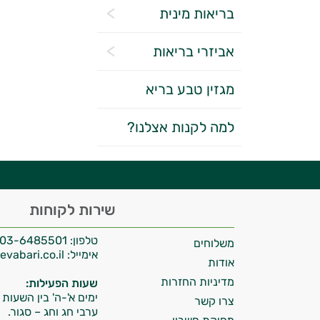
בריאות מינית
אביזרי בריאות
מגזין טבע בריא
יועץ בריאות אישי AI
למה לקנות אצלנו?
היי,
שירות לקוחות
אני יועץ הבריאות האישי AI של טבע בריא.
טלפון:
03-6485501
משלוחים
התשובות שלי מבוססות על מאגרי מידע קליניים
אימייל:
info@tevabari.co.il
וספרות מקצועית בתחומי הרפואה הטבעית
אודות
ותזונת הספורט.
מדיניות החזרות
שעות הפעילות:
ימים א'-ה' בין השעות 09:00-15:00
צרו קשר
אני כאן כדי לעזור לך להתאים את תוספי
ערבי חג וחג – סגור.