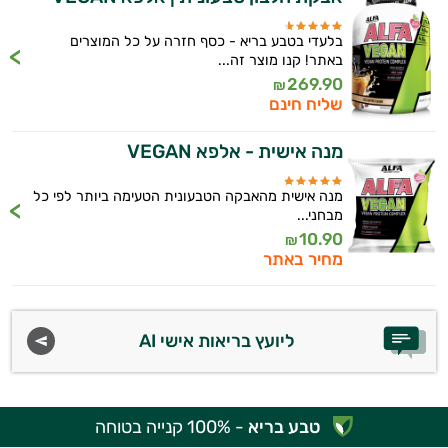
בלעדי בטבע בריא - כסף חזרה על כל המוצרים
באתר! קנו מוצר זה...
269.90
₪
שליח חינם
מנה אישית - אלפא VEGAN
היי,
אני יועץ הבריאות האישי AI של טבע בריא.
מנה אישית מהאבקה הטבעונית הטעימה ביותר לפי כל
מבחני...
התשובות שלי מבוססות על מאגרי מידע קליניים
10.90
₪
וספרות מקצועית בתחומי הרפואה הטבעית
מחיר באתר
ותזונת הספורט.
אני כאן כדי לעזור לך להתאים את תוספי
התזונה ומוצרי הבריאות המדויקים למטרות
ליועץ בריאות אישי AI
ולמצב הגופני שלך, ולהסביר לך אילו רכיבים
עובדים יחד כדי למקסם תוצאות גם בחיי היום
יום וגם בתחום הכושר והספורט.
טבע בריא
- 100% קנייה בטוחה
המטרה שלי היא להתאים עבורך המלצות