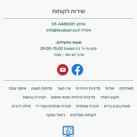
אישיות מבוססות מדעית.
שירות לקוחות
זה הזמן להתחיל. איך אוכל לעזור?
טלפון:
03-6485501
אימייל:
info@tevabari.co.il
שעות הפעילות:
ימים א'-ה' בין השעות 09:00-15:00
ערבי חג וחג – סגור.
משלוחים
אודות
מדיניות החזרות
צרו קשר
מחיקת חשבון
איסוף עצמי
תקנון האתר
מדיניות פרטיות ותנאי שימוש
הצהרת נגישות
מועדון טבע בריא
תכנית שותפים
תכנית שותפים נוטרי די
מילון רכיבים
לקוחות ממליצים
ביטול עסקה