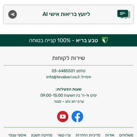
עובדים יחד כדי למקסם תוצאות גם בחיי היום
יום וגם בתחום הכושר והספורט.
ליועץ בריאות אישי AI
המטרה שלי היא להתאים עבורך המלצות
אישיות מבוססות מדעית.
טבע בריא
- 100% קנייה בטוחה
זה הזמן להתחיל. איך אוכל לעזור?
שירות לקוחות
טלפון:
03-6485501
אימייל:
info@tevabari.co.il
שעות הפעילות:
ימים א'-ה' בין השעות 09:00-15:00
ערבי חג וחג – סגור.
משלוחים
אודות
מדיניות החזרות
צרו קשר
מחיקת חשבון
איסוף עצמי