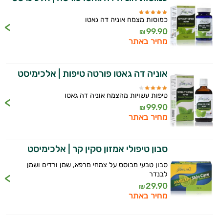
כמוסות מצמח אוניה דה גאטו
99.90
₪
מחיר באתר
אוניה דה גאטו פורטה טיפות | אלכימיסט
טיפות עשויות מהצמח אוניה דה גאטו
99.90
₪
היי,
מחיר באתר
אני יועץ הבריאות האישי AI של טבע בריא.
התשובות שלי מבוססות על מאגרי מידע קליניים
סבון טיפולי אמזון סקין קר | אלכימיסט
וספרות מקצועית בתחומי הרפואה הטבעית
סבון טבעי מבוסס על צמחי מרפא, שמן ורדים ושמן
ותזונת הספורט.
לבנדר
29.90
₪
אני כאן כדי לעזור לך להתאים את תוספי
מחיר באתר
התזונה ומוצרי הבריאות המדויקים למטרות
ולמצב הגופני שלך, ולהסביר לך אילו רכיבים