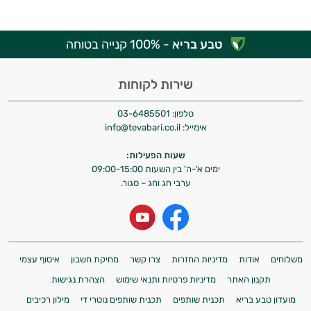
המטרה שלי היא להתאים עבורך המלצות
אישיות מבוססות מדעית.
טבע בריא
- 100% קנייה בטוחה
זה הזמן להתחיל. איך אוכל לעזור?
שירות לקוחות
טלפון:
03-6485501
אימייל:
info@tevabari.co.il
שעות הפעילות:
ימים א'-ה' בין השעות 09:00-15:00
ערבי חג וחג – סגור.
משלוחים
אודות
מדיניות החזרות
צרו קשר
מחיקת חשבון
איסוף עצמי
תקנון האתר
מדיניות פרטיות ותנאי שימוש
הצהרת נגישות
מועדון טבע בריא
תכנית שותפים
תכנית שותפים נוטרי די
מילון רכיבים