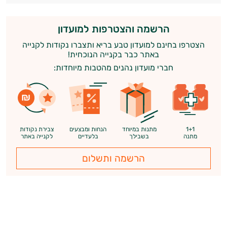
הרשמה והצטרפות למועדון
הצטרפו בחינם למועדון טבע בריא ותצברו נקודות לקנייה
באתר כבר בקנייה הנוכחית!
חברי מועדון נהנים מהטבות מיוחדות:
היי,
אני יועץ הבריאות האישי AI של טבע בריא.
1+1
מתנות במיוחד
הנחות ומבצעים
צבירת נקודות
התשובות שלי מבוססות על מאגרי מידע קליניים
מתנה
בשבילך
בלעדיים
לקנייה באתר
וספרות מקצועית בתחומי הרפואה הטבעית
הרשמה ותשלום
ותזונת הספורט.
אני כאן כדי לעזור לך להתאים את תוספי
התזונה ומוצרי הבריאות המדויקים למטרות
ולמצב הגופני שלך, ולהסביר לך אילו רכיבים
עובדים יחד כדי למקסם תוצאות גם בחיי היום
יום וגם בתחום הכושר והספורט.