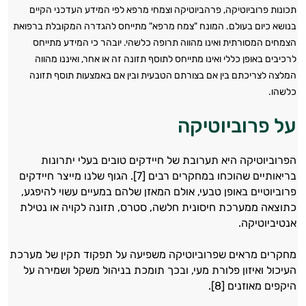
תכונות פרוביוטיקה, פרהביוטיקה וצמחי מרפא לפי המידע העדכני הקיים
בנושא כיום בעולם. המונח "צמח מרפא" מתייחס להגדרה המקובלת ברפואת
הצמחים המסורתית ואינו מהווה תרופה כלשהי. יובהר כי המידע מתייחס
לרכיבים באופן כללי ואינו מתייחס לתוסף תזונה זה או אחר, ואיננו מהווה
המלצה לצריכתם בין אם בצורתם הטבעית ובין אם באמצעות תוסף תזונה
כלשהו.
על פרוביוטיקה
הפרוביוטיקה היא תערובת של חיידקים טובים בעלי יתרונות
בריאותיים שהוכחו במחקרים רבים [7]. הגוף שלנו מייצר חיידקים
פרוביוטיים באופן טבעי, אולם המאזן שלהם במעיים עשוי להיפגע,
כתוצאה ממערכת חיסונית חלשה, סטרס, תזונה לקויה או נטילת
אנטיביוטיקה.
מחקרים מראים שפרוביוטיקה משפיעה על תפקוד תקין של מערכת
העיכול ואיזון פלורת מעי, ובכך תומכת בניהול משקל ושמירה על
היקפים מאוזנים [8].