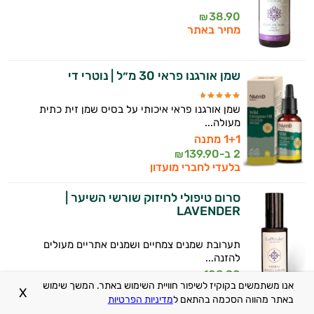
38.90
₪
מחיר באתר
שמן אורגנו פראי 30 מ״ל | נוטרי די
שמן אורגנו פראי איכותי על בסיס שמן זית כתית
מעולה...
1+1 מתנה
2 ב-
139.90
₪
בלעדי לחברי מועדון
סרום טיפולי לחיזוק שורשי השיער |
LAVENDER
תערובת שמנים צמחיים ושמנים אתריים מעולים
להזנה...
108.90
₪
אנו משתמשים בקוקיז לשיפור חוויית השימוש באתר. המשך שימוש
מחיר באתר
X
באתר מהווה הסכמה בהתאם ל
מדיניות הפרטיות