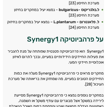
מערכת החיסון [23]
ל.בולגריקוס -
bulgaricus
- נמצא יעיל במחקרים בחיזון
מערכת החיסון [23]
ל. פלאנטרום - L.plantarum
– נמצא יעיל במחקרים בחיזוק
מערכת החיסון [24]
על פרהביוטיקה Synergy1
Synergy1 הוא פרהביוטיקה פטנטית שפותחה על מנת להגביר
את פעילות החיידקים הידידותיים במעיים, ובכך לתרום לאיזון
אוכלוסיית חיידקי המעי.
היי,
אני יועץ הבריאות האישי AI של טבע בריא.
מחקרים מראים כי פרהביוטיקה Synergy1 מעלה את כמות
החיידקים הטובים במעיים, מה שמחזק את בריאותה של מערכת
התשובות שלי מבוססות על מאגרי מידע קליניים
העיכול [28].
וספרות מקצועית בתחומי הרפואה הטבעית
ותזונת הספורט.
במחקרים נוספים נמצא כי פרהביוטיקה Synergy1 מסייעת
אני כאן כדי לעזור לך להתאים את תוספי
לירידה במשקל אצל מבוגרים עם עודף משקל או השמנה,
התזונה ומוצרי הבריאות המדויקים למטרות
באמצעות הגדלת תחושת שובע והפחתת כמות האוכל הנאכלת