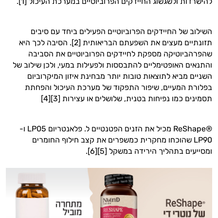
להישרדות ולשגשוג החיידקים הפרוביוטיים במערכת העיכול [1].
השילוב של החיידקים הפרוביוטיים הפעילים ביחד עם סיבים
תזונתיים מעצים את השפעתם הבריאותית [2]. הסיבה לכך היא
שהפרהביוטיקה מספקת לחיידקים הפרוביוטיים את הסביבה
והתנאים האופטימליים להתבססות ולפעילות במעי, ולכן שילוב של
השניים מביא לתוצאות טובות יותר מבחינת איזון המיקרוביום
בפלורת המעיים, שיפור התפקוד של מערכת העיכול והפחתת
תסמינים כמו נפיחות בטנית, שלושלים או עצירות [3][4]
®ReShape מכיל את הזנים הפטנטיים ל. פלאנטריום LP05 ו-
LP90 שהוכחו מחקרית כמשפרים את קצב חילוף החומרים
ומסייעים בתהליך הירידה במשקל [5][6].