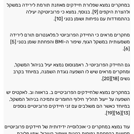
במחקרים נמצא שפלורת חיידקים מאוזנת תורמת לירידה במשקל
ולהצרת היקפים [9]. בנוסף, נמצא כי פרוביוטיקה יעילה
בהתמודדות עם נפיחות ושומן בטני [10].
מחקרים מראים כי החיידק הפרוביוטי ל.פלאנטרום תורם לירידה
משמעותית במשקל הגוף, שיפור ה-BMI והפחתת שומן בטני [5]
[6].
גם החיידק הפרוביוטי ל. ראמנוסוס נמצא יעיל בניהול המשקל,
ומחקרים מראים שיש לו השפעה נוגדת השמנה, במיוחד בקרב
נשים [18][20].
במחקרים נמצא שלחיידקים הפרוביטיים ב. בראווה וב. לאקטיס יש
השפעה על ייעול תהליך חילוף החומרים ותמיכה בניהול המשקל,
במיוחד כאשר הם משולבים עם זני חיידקים פרוביוטיים נוספים
[13][16][19].
עוד נמצא במחקרים כי אוכלוסייה ידידותית של חיידקים פרוביוטיים
מסייעת בהפחתת נפיחות בטנית ושיפור העיכול, איזון פלורת