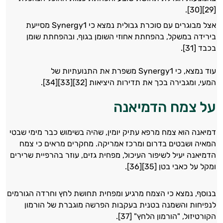
ולמצב הגופני שלך, ולהסביר לך אילו רכיבים
[29][30].
עובדים יחד כדי למקסם תוצאות גם בחיי היום
אצל מבוגרים עם סוכרת גבולית נמצא כי Synergy1 מסייעת
יום וגם בתחום הכושר והספורט.
בירידה במשקל, בהפחתת אחוזי השומן בגוף, ובהפחתת שומן
בכבד [31].
המטרה שלי היא להתאים עבורך המלצות
אישיות מבוססות מדעית.
עוד נמצא, כי Synergy1 משפרת את התנועתיות של
המעי, ומגבירה בכך את תדירות היציאות [32][33][34].
זה הזמן להתחיל. איך אוכל לעזור?
על צמח הדמיאנה
דמיאנה הוא צמח מרפא עתיק יומין, שהיה בשימוש כבר מימי שבטי
המאיה ושבטים בדרום ומרכז אמריקה. מחקרים מראים כי צמח
הדמיאנה יעיל לשיפור העיכול, מפחית גזים, עוזר בהרפיית שרירים
ומקל על כאבי בטן [35][36].
בנוסף, נמצא כי הצמח מרגיע ומפחית תחושת לחץ וחרדה הגורמים
לנפיחות והשמנה בטנית בעקבות הפרשה מוגברת של הורמון
הקורטיזול, "הורמון הלחץ" [37].