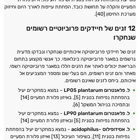
המעיים והקלה על תחושת כובד, הפחתת עייפות לאורך היום וחיזוק
מערכת החיסון [40].
12 זנים של חיידקים פרוביוטיים רשומים
שנחקרו
זנים של חיידקי פרוביוטיקה איכותיים שנחקרו ונבדקו מדעית
נרשמים במאגר פרוביוטיקה בינלאומי. כך אנשי מקצוע בתחום
הבריאות יכולים לאתר את הזנים הללו במאגר פרוביוטיקה רשמי.
מאחר והם זנים רשומים, הם בעלי שם ומספר המצביעים אל
איכותם, ביחס לזנים שאינם רשומים.
ל. פלאנטרום
plantarum
LP05
– נמצא במחקרים יעיל
בהפחתת נפיחות בטנית [5], באיזון פלורת המעיים [14]
ובתמיכה בניהול המשקל [6].
ל. פלאנטרום
plantarum
LP90
- נמצא במחקרים יעיל
בהפחתת נפיחות בטנית [5] ובאיזון פלורת המעיים [14]
ל. אסידופילוס -
acidophilus
- נמצא במחקרים יעיל בהפחתת
נפיחות בטנית [11], בשיפור העיכול [13] ואיזון פלורת המעיים