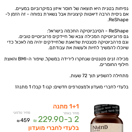
נפיחות בטנית היא תוצאה של חוסר איזון במיקרוביום במעיים.
אם ניסית הרבה דיאטות קיצוניות אבל נשארת נפוחה - זה הזמן ל-
ReShape.
ReShape - הסינביוטיקה החכמה בישראל:
גם פרוביוטיקה המכילה צבא של חיידקים פרוביוטיים טובים.
וגם פרהביוטיקה פטנטית שדואגת שלחיידקים יהיה מה לאכול כדי
שיוכלו להמשיך לחיות ולעשות את עבודתם.
מכילה זנים פטנטים שנחקרו לירידה במשקל, שיפור ה-BMI והאצת
חילוף החומרים.
מתחילה להשפיע תוך 72 שעות.
בלעדי לחברי מועדון ולמצטרפים חדשים: קנו 1 קבלו 1 מתנה!
1+1 מתנה
מחיר טלפוני
מחיר באתר
2 ב-
229.90
459
₪
₪
בלעדי לחברי מועדון