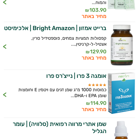
והמוח...
103.90
היי,
₪
מחיר באתר
אני יועץ הבריאות האישי AI של טבע בריא.
ברייט אמזון | Bright Amazon | אלכימיסט
התשובות שלי מבוססות על מאגרי מידע קליניים
וספרות מקצועית בתחומי הרפואה הטבעית
קפסולות תמציות צמחים, פוספטידיל סרין,
ותזונת הספורט.
אצטיל-ל-קרניטין,...
129.90
₪
מחיר באתר
אני כאן כדי לעזור לך להתאים את תוספי
התזונה ומוצרי הבריאות המדויקים למטרות
ולמצב הגופני שלך, ולהסביר לך אילו רכיבים
אומגה 3 פרו | נייצ'רס פרו
עובדים יחד כדי למקסם תוצאות גם בחיי היום
יום וגם בתחום הכושר והספורט.
כמוסות 1000 מ״ג שמן דגים עם ויטמין E וחומצות
שומן EPA ו-DHA...
המטרה שלי היא להתאים עבורך המלצות
114.90
₪
אישיות מבוססות מדעית.
מחיר באתר
זה הזמן להתחיל. איך אוכל לעזור?
שמן אתרי מרווה רפואית (סלוויה) | עומר
הגליל