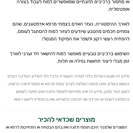
או מחסור ברכיבים תזונתיים שמאפשרים למוח לעבוד בצורה
אופטימלית.
לאורך ההיסטוריה, נעזר האדם בצמחי מרפא אדפטוגנים, שהם
צמחים חכמים מהטבע שיודעים לעזור למוח להסתגל לעומס,
להפחית רעשי רקע ולשפר את המיקוד המנטלי.
מיקוד
השימוש ברכיבים טבעיים מאפשר למוח להישאר חד וערני לאורך
וריכוז
זמן מבלי ליצור תחושת נפילה או תלות.
זיכרון
מידע זה מוגש כשירות כללי לצורכי העשרה בלבד לפי המידע העדכני הקיים
בנושא בעולם, ואינו מהווה המלצה לצרוך צמחי מרפא או תוסף תזונה כלשהו.
בריאות
למען הסר ספק, מידע זה אינו מתייחס לתוספי תזונה ואינו מיועד לשמש
קוגניטיבית
כהמלצה לשינוי או הורדה של תרופה כלשהיא, ואין בו תחליף לייעוץ רפואי.
איזון
מוצרים שכדאי להכיר
רגשי
המוצרים שלפניך הינם תוספי תזונה ואין בהם הבטחה או התחייבות לרפא או