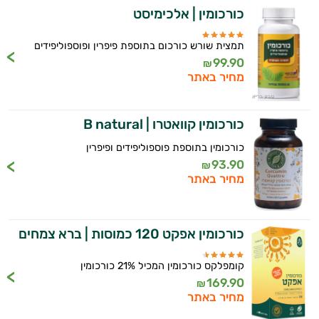
כורכומין | אלכימיסט
תמצית שורש כורכום בתוספת פיפרין ופוספוליפידים
99.90
₪
מחיר באתר
כורכומין קוואטרו | B natural
היי,
כורכומין בתוספת פוספוליפידים ופיפרין
אני יועץ הבריאות האישי AI של טבע בריא.
93.90
₪
מחיר באתר
התשובות שלי מבוססות על מאגרי מידע קליניים
וספרות מקצועית בתחומי הרפואה הטבעית
ותזונת הספורט.
כורכומין אפקט 120 כמוסות | ברא צמחים
אני כאן כדי לעזור לך להתאים את תוספי
קומפלקס כורכומין המכיל 21% כורכומין
התזונה ומוצרי הבריאות המדויקים למטרות
169.90
₪
ולמצב הגופני שלך, ולהסביר לך אילו רכיבים
מחיר באתר
עובדים יחד כדי למקסם תוצאות גם בחיי היום
יום וגם בתחום הכושר והספורט.