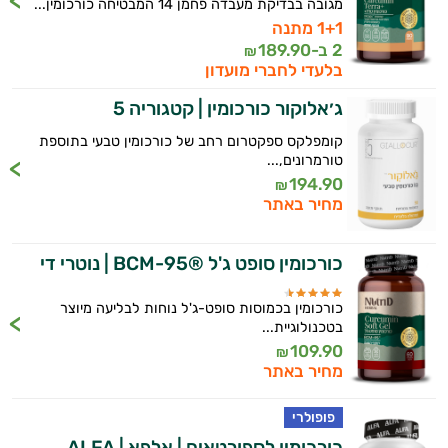
מגובה בבדיקת מעבדה פחמן 14 המבטיחה כורכומין...
ויטמינים לגברים
1+1 מתנה
2 ב-
189.90
₪
טבעוניים | VEGAN
בלעדי לחברי מועדון
ג׳אלוקור כורכומין | קטגוריה 5
כורכום וכורכומין
קומפלקס ספקטרום רחב של כורכומין טבעי בתוספת
כרום
טורמרונים,...
194.90
₪
מגנזיום
מחיר באתר
סידן
כורכומין סופט ג'ל ®BCM-95 | נוטרי די
פרוביוטיקה
כורכומין בכמוסות סופט-ג'ל נוחות לבליעה מיוצר
אבץ
בטכנולוגיית...
109.90
₪
תוספים לילדים
מחיר באתר
רימונים
פופולרי
כורכומין לספורטאים | אלפא | ALFA
ג׳ינסנג