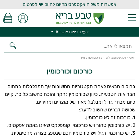
אפשרות משלוח אקספרס מהיום להיום ❤️ לפרטים
יועץ בריאות אישי AI
יועץ בריאות אישי AI
ראשי
>
ויטמינים ומינרלים
>
כורכום וכורכומין
כורכום וכורכומין
ברוכים הבאים לאחת הקטגוריות החשובות אך המבלבלות בתחום
הבריאות הטבעית. כיוון שכורכומין נחקר והוכח כחשוב כל כך, קיים
כיום מבחר גדול ומבלבל מאוד של מוצרים ומחירים.
שלושה דברים שחשוב לדעת:
1. כורכום זה לא כורכומין.
2. יש כורכומין טהור ויש כורכומין קומפלקס שאינו באמת אפקטיבי.
3. יש כורוכמין רגיל ויש כורכומין חכם שנספג בצורה מקסימלית.