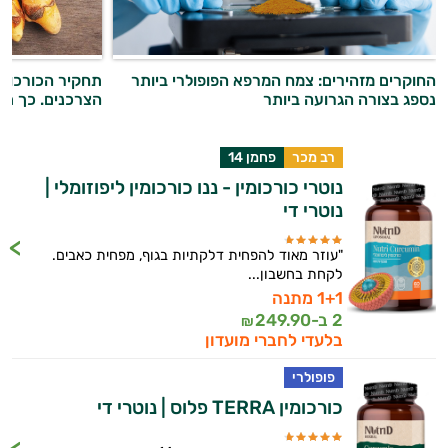
מולטי ויטמינים
תוספי קולגן
החוקרים מזהירים: צמח המרפא הפופולרי ביותר
תחקיר הכורכומי
Q10
נספג בצורה הגרועה ביותר
הצרכנים. כך תבד
אומגה 3
רב מכר
פחמן 14
ברזל
נוטרי כורכומין - ננו כורכומין ליפוזומלי |
נוטרי די
ויטמין A
"עוזר מאוד להפחית דלקתיות בגוף, מפחית כאבים.
ויטמין B
לקחת בחשבון...
1+1 מתנה
ויטמין C
2 ב-
249.90
₪
בלעדי לחברי מועדון
ויטמין D
פופולרי
ויטמין E
כורכומין TERRA פלוס | נוטרי די
ויטמינים לנשים