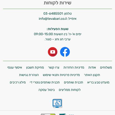
אישיות מבוססות מדעית.
שירות לקוחות
זה הזמן להתחיל. איך אוכל לעזור?
טלפון:
03-6485501
אימייל:
info@tevabari.co.il
שעות הפעילות:
ימים א'-ה' בין השעות 09:00-15:00
אוניה דה גאטו
ערבי חג וחג – סגור.
אורגנו
אסטרגלוס
משלוחים
אודות
מדיניות החזרות
צרו קשר
מחיקת חשבון
איסוף עצמי
אצות
תקנון האתר
מדיניות פרטיות ותנאי שימוש
הצהרת נגישות
אשווגנדה
מועדון טבע בריא
תכנית שותפים
תכנית שותפים נוטרי די
מילון רכיבים
בוסווילה
לקוחות ממליצים
ביטול עסקה
ג'ימנמה
ג'ינסנג קוריאני