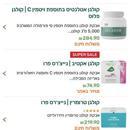
קולגן אטלנטיס בתוספת ויטמין C | קולגן
פלוס
אבקת קולגן בתוספת ויטמין סי פורמולה המשלבת
5,000 מ"ג קולגן...
284.90
₪
משלוח חינם
SUPER SALE
קולגן אקטיב | נייצ'רס פרו
אבקת קולגן בתוספת ויטמין C וחומצה היאלורונית
באריזה המכילה...
74.90
₪
מחיר באתר
קולגן טרומרין | נייצ׳רס פרו
אבקת קולגן טרומרין הידרוליזט
219.90
₪
משלוח חינם