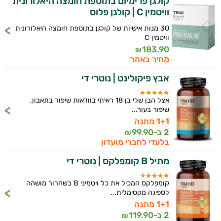
קולגן פרימיום בתוספת חומצה היאלורונית
וויטמין C | קולגן פלוס
היי,
30 מנות אישיות של קולגן בתוספת חומצה היאלורונית
אני יועץ הבריאות האישי AI של טבע בריא.
וויטמין C
183.90
התשובות שלי מבוססות על מאגרי מידע קליניים
₪
מחיר באתר
וספרות מקצועית בתחומי הרפואה הטבעית
ותזונת הספורט.
אבץ פיקולינט | נוטרי די
אני כאן כדי לעזור לך להתאים את תוספי
אצל הבן שלי בן 18 ראיתי בוודאות שיפור בתאבון,
התזונה ומוצרי הבריאות המדויקים למטרות
שיפור בעור...
ולמצב הגופני שלך, ולהסביר לך אילו רכיבים
1+1 מתנה
עובדים יחד כדי למקסם תוצאות גם בחיי היום
2 ב-
99.90
₪
יום וגם בתחום הכושר והספורט.
בלעדי לחברי מועדון
המטרה שלי היא להתאים עבורך המלצות
מתיל B קומפלקס | נוטרי די
אישיות מבוססות מדעית.
קומפלקס המכיל את כל ויטמיני B בשחרור מושהה
זה הזמן להתחיל. איך אוכל לעזור?
לספיגה מקסימלית...
1+1 מתנה
2 ב-
119.90
₪