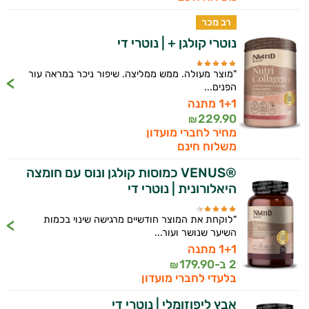
רב מכר
נוטרי קולגן + | נוטרי די
"מוצר מעולה. ממש ממליצה. שיפור ניכר במראה עור
הפנים...
1+1 מתנה
229.90
₪
מחיר לחברי מועדון
משלוח חינם
®VENUS כמוסות קולגן ונוס עם חומצה
היאלורונית | נוטרי די
"לוקחת את המוצר חודשיים מרגישה שינוי בכמות
השיער שנושר ועור...
1+1 מתנה
2 ב-
179.90
₪
בלעדי לחברי מועדון
אבץ ליפוזומלי | נוטרי די