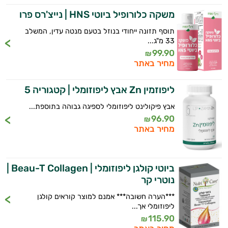
משקה כלורופיל ביוטי HNS | נייצ'רס פרו
תוסף תזונה ייחודי בנוזל בטעם מנטה עדין, המשלב
33 מ"ג...
99.90
₪
מחיר באתר
ליפוזמין Zn אבץ ליפוזומלי | קטגוריה 5
אבץ פיקולינט ליפוזומלי לספיגה גבוהה בתוספת...
96.90
₪
מחיר באתר
ביוטי קולגן ליפוזומלי | Beau-T Collagen |
נוטרי קר
***הערה חשובה*** אמנם למוצר קוראים קולגן
ליפוזומלי אך...
115.90
₪