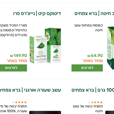
 חיטה | ברא צמחים
דיטוקס קיט | נייצ'רס פרו
כמוסות צמחיות עשב
מארז המכיל משקה
חיטה
כלורופיל וכמוסות צ
ומינרלים (פרולקסטן)
149.90
64.90
₪
₪
מחיר באתר
מחיר באתר
לפרטים
לפרטים
עשב שעורה אורגני | ברא צמחים
תמצית יבשה של עשב
תמצית יבשה של מי
חיטה
שעורה, 100% אורגני