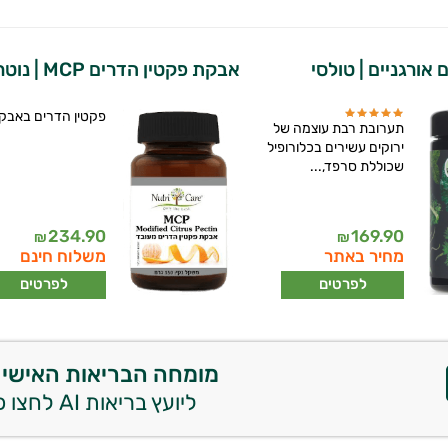
 אורגניים | טולסי
אבקת פקטין הדרים MCP | נוטרי קר
פקטין הדרים באבק
תערובת רבת עוצמה של
ירוקים עשירים בכלורופיל
שכוללת סרפד,...
234.90
169.90
₪
₪
מחיר באתר
משלוח חינם
לפרטים
לפרטים
מומחה הבריאות האישי 
ליועץ בריאות AI לחצו כאן