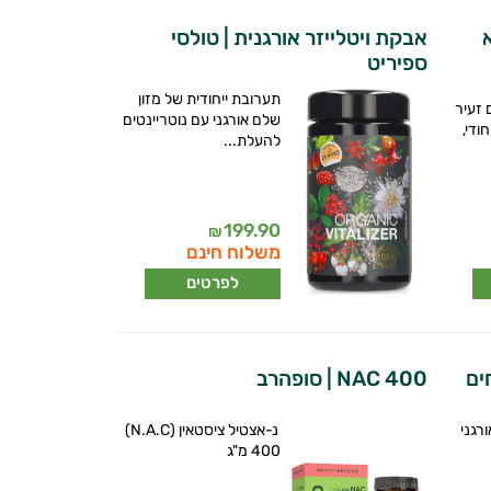
רא
אבקת ויטלייזר אורגנית | טולסי
ספיריט
תערובת ייחודית של מזון
 זעיר
שלם אורגני עם נוטריינטים
ודי,
להעלת...
199.90
₪
משלוח חינם
לפרטים
ים
NAC 400 | סופהרב
רגני
נ-אצטיל ציסטאין (N.A.C)
400 מ"ג