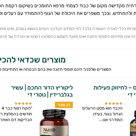
תית מקדישה מקום של כבוד לצמחי מרפא התומכים בשיקום רקמת הכב
ולהתחדש, ובכך משפרים את היכולת של הגוף להתמודד עם רעלים ולשמ
ירות כללי לצורכי העשרה בלבד לפי המידע העדכני הקיים בנושא בעולם, ואינו מה
 אינו מתייחס לתוספי תזונה ואינו מיועד לשמש כהמלצה לשינוי או הורדה של תרופה 
מוצרים שכדאי להכי
המוצרים שלפניך הינם תוספי תזונה ואין בהם הבטחה או התחייבות 
ס – לחיזוק פעילות
ליקוריץ הדור החכם | עשיר
 די
בגלברידין | נוטרי די
רב מכר
הכבד הוא מסנן הרעלים
"לוקח רצוף כבר 4
הגדול בגוף. בעידן
חודשים בהמלצת רו
המודרני אנו...
הבדיקות דם האחרונ