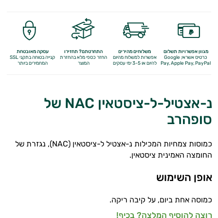
מולטי ויטמינים
תוספי קולגן
Q10
מגוון אפשרויות תשלום
משלוחים מהירים
התחרטתם? תחזירו
עסקה מאובטחת
כרטיס אשראי, Google
אפשרות למשלוח מהיום
החזר כספי מלא
בהחזרת
קנייה בטוחה בתקני SSL
Apple Pay, PayPal
Pay,
להיום או 3-5 ימי עסקים
המוצר
המחמירים ביותר
אומגה 3
ברזל
נ-אצטיל-ל-ציסטאין NAC של
ויטמין A
סופהרב
ויטמין B
כמוסות צמחיות המכילות נ-אצטיל ל-ציסטאין (NAC), נגזרת של
ויטמין C
החומצה האמינית ציסטאין.
ויטמין D
אופן השימוש
ויטמין E
כמוסה אחת ביום, על קיבה ריקה.
ויטמינים לנשים
רוצה להוסיף המלצה? בכיף!