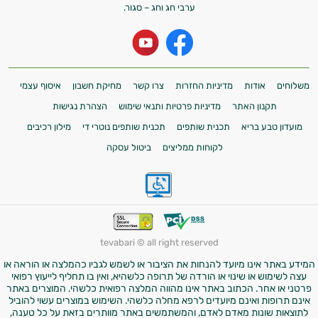
ערבי חג וחג – סגור.
משלוחים
אודות
מדיניות החזרות
צרו קשר
מחיקת חשבון
איסוף עצמי
תקנון האתר
מדיניות פרטיות ותנאי שימוש
הצהרת נגישות
מועדון טבע בריא
תכנית שותפים
תכנית שותפים נוטרי די
מילון רכיבים
לקוחות ממליצים
ביטול עסקה
tevabari © all right reserved
המידע באתר אינו מיועד להנחות את הציבור או לשמש לגביו כהמלצה או הוראה או
עצה לשימוש או שינוי או הורדה של תרופה כלשהיא, ואין בו תחליף לייעוץ רפואי
פרטני או אחר. הכתוב באתר אינו מהווה המלצה רפואית כלשהי. המוצרים באתר
אינם תרופות ואינם מיועדים לרפא מחלה כלשהי. השימוש במוצרים עשוי להוביל
לתוצאות שונות מאדם לאדם, והמשתמשים באתר מוותרים בזאת על כל טענה,