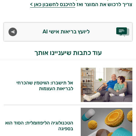
צריך לרכוש את המוצר ואז
להיכנס לחשבון כאן >
ויטמינים לגברים
טבעוניים | VEGAN
ליועץ בריאות אישי AI
כורכום וכורכומין
כרום
עוד כתבות שיעניינו אותך
מגנזיום
סידן
אל תישברו: הוויטמין שהכרחי
פרוביוטיקה
לבריאות העצמות
אבץ
תוספים לילדים
הטכנולוגיה הליפוזומלית: הסוד הוא
רימונים
בספיגה
ג׳ינסנג