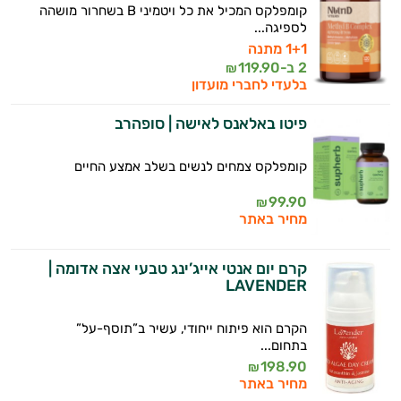
קומפלקס המכיל את כל ויטמיני B בשחרור מושהה
לספיגה...
1+1 מתנה
2 ב-
119.90
היי,
₪
בלעדי לחברי מועדון
אני יועץ הבריאות האישי AI של טבע בריא.
פיטו באלאנס לאישה | סופהרב
התשובות שלי מבוססות על מאגרי מידע קליניים
וספרות מקצועית בתחומי הרפואה הטבעית
ותזונת הספורט.
קומפלקס צמחים לנשים בשלב אמצע החיים
99.90
₪
אני כאן כדי לעזור לך להתאים את תוספי
מחיר באתר
התזונה ומוצרי הבריאות המדויקים למטרות
ולמצב הגופני שלך, ולהסביר לך אילו רכיבים
עובדים יחד כדי למקסם תוצאות גם בחיי היום
קרם יום אנטי אייג’ינג טבעי אצה אדומה |
יום וגם בתחום הכושר והספורט.
LAVENDER
המטרה שלי היא להתאים עבורך המלצות
הקרם הוא פיתוח ייחודי, עשיר ב”תוסף-על”
אישיות מבוססות מדעית.
בתחום...
198.90
₪
זה הזמן להתחיל. איך אוכל לעזור?
מחיר באתר