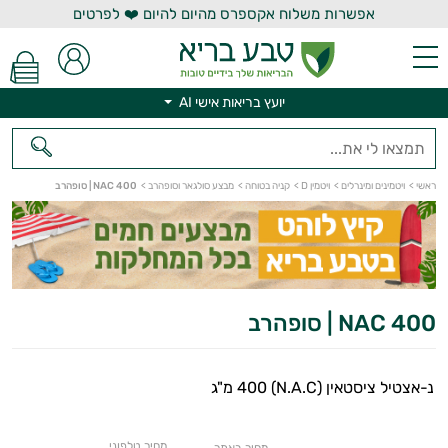
אפשרות משלוח אקספרס מהיום להיום ❤️ לפרטים
יועץ בריאות אישי AI
ראשי
>
ויטמינים ומינרלים
>
ויטמין D
>
קניה בטוחה
>
מבצע סולגאר וסופהרב
>
NAC 400 | סופהרב
יועץ בריאות אישי AI
NAC 400 | סופהרב
נ-אצטיל ציסטאין (N.A.C) 400 מ"ג
מחיר טלפוני