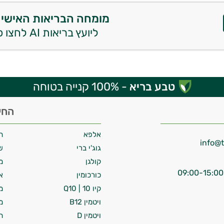
מומחה הבריאות האישי 
ליועץ בריאות AI לחצו כאן
טבע בריא
- 100% קנייה בטוחה
החי
אלפא
ח
גוג'י ברי
ש
קולגן
מ
כורכומין
א
קיו 10 | Q10
מ
ויטמין B12
מ
ויטמין D
ח