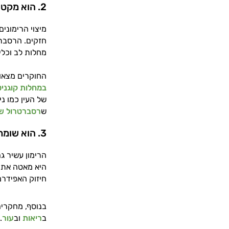
2. הוא מקטין את הסיכון למחלות קוגניטיביות ומחלות עיניים
מיצוי הרימוני
חזקים. הרסבר
מחלות לב וכלי
החוקרים מצאו,
במחלות קוגניט
של העין כמו נ
ש
רסברטרול שיפ
3. הוא שומר על בריאות העור ומעכב את היווצרות הקמטים
הרימון עשיר ג
היא מאטה את ת
חיזוק האפידרמ
בנוסף, מחקרים
ב
ריאות
וב
עור
.