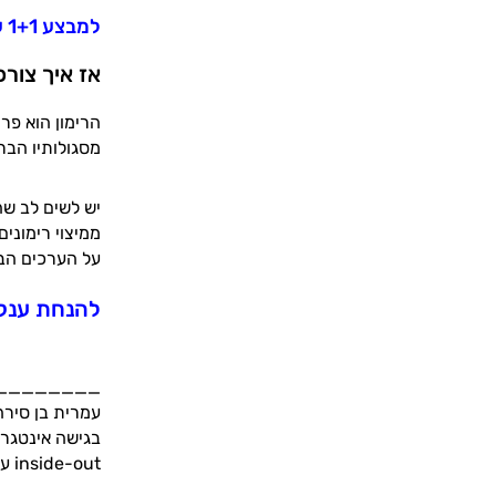
למבצע 1+1 על מיצוי רימונים מומלץ לחצו כאן >>
אז איך צור
הרימון הוא פרי
מסגולותיו הבר
יש לשים לב שה
ממיצוי רימוני
על הערכים הבר
להנחת ענק 
________
inside-out על תזונה ואנטי-אייג'ינג בארץ ובעולם