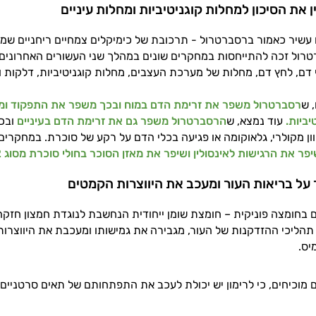
ם עשיר כאמור ברסברטרול - תרכובת של כימיקלים צמחיים ריחניים שמ
טרול זכה להתייחסות במחקרים שונים במהלך שני העשורים האחרונים
 דם, לחץ דם, מחלות של מערכת העצבים, מחלות קוגניטיביות, דלקות ו
 ש
רסברטרול משפר את זרימת הדם במוח ובכך משפר את התפקוד ומקט
יביות.
עוד נמצא, ש
הרסברטרול משפר גם את זרימת הדם בעיניים
ובכך
יוון מקולרי, גלאוקומה או פגיעה בכלי הדם על רקע של סוכרת. במחקרים
ר את הרגישות לאינסולין ושיפר את מאזן הסוכר בחולי סוכרת מסוג 2.
ם בחומצה פוניקית – חומצת שומן ייחודית הנחשבת לנוגדת חמצון חזקה 
הליכי ההזדקנות של העור, מגבירה את גמישותו ומעכבת את היווצרות
יס.
 מוכיחים, כי לרימון יש יכולת לעכב את התפתחותם של תאים סרטניים 