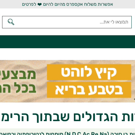
אפשרות משלוח אקספרס מהיום להיום ❤️ לפרטים
ת הגדולים שבתוך הרימו
שיתוף בוואטסאפ
שיתוף במי
שי
N.D C.Ac Re.N) מומחית לנטורופתיה ורפואה טבעית