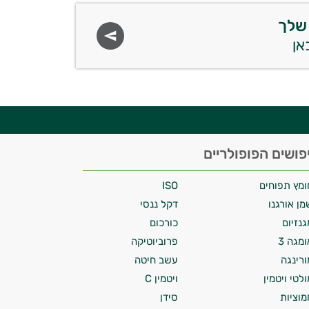
שלך
פושים הפופולריים
ומץ תפוחים
ISO
מן אורגנו
דקל ננסי
גנזיום
כורכום
ומגה 3
פרוביוטיקה
ורינגה
עשב חיטה
ולטי ויטמין
ויטמין C
מוציות
סידן