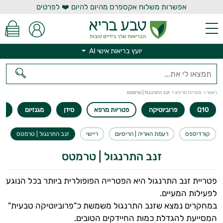
אפשרות משלוח אקספרס מהיום להיום ❤️ לפרטים
יועץ בריאות אישי AI
יועץ בריאות אישי AI
ראשי
>
פטריות מרפא
>
זנב התרנגול | טרמטס
Q10
פרוביוטיקה
פטריות מרפא
סידן
מגנזיום
או
קורדיספס
רעמת האריה | הריסיום
ריישי
זנב התרנגול | טרמטס
זנב התרנגול | טרמטס
פטריית זנב התרנגול היא הפטרייה הפופולרית ביותר בכל הנוגע
לפעילות המעיים.
במחקרים נמצא שזנב התרנגול משמשת כ"פרוביוטיקה טבעית"
המסייעת להגדלת כמות החיידקים הטובים.