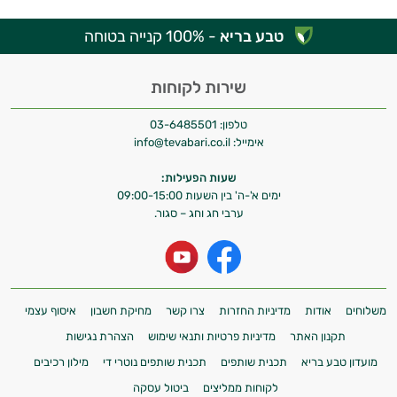
מאיטקה
טבע בריא
- 100% קנייה בטוחה
כל
שירות לקוחות
הפטריות
טלפון:
03-6485501
טרמלה
אימייל:
info@tevabari.co.il
צ'אגה
שעות הפעילות:
ימים א'-ה' בין השעות 09:00-15:00
ערבי חג וחג – סגור.
משלוחים
אודות
מדיניות החזרות
צרו קשר
מחיקת חשבון
איסוף עצמי
תקנון האתר
מדיניות פרטיות ותנאי שימוש
הצהרת נגישות
מועדון טבע בריא
תכנית שותפים
תכנית שותפים נוטרי די
מילון רכיבים
לקוחות ממליצים
ביטול עסקה