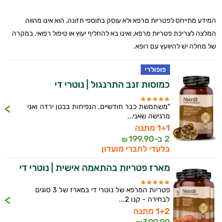
המידע מתייחס לפטריות מרפא ולא עוסק בתוספי תזונה, הוא אינו מהווה
המלצה לצריכת פטריות מרפא, ואינו בא להחליף יעוץ או טיפול רפואי.
במקרה
של מחלה יש להיוועץ עם רופא.
פופולרי
כמוסות זנב התרנגול | נוטרי די
"משתמשת כבר חודשיים. הנפיחות בבטן ירדה ואני
מרגישה שאני...
1+1 מתנה
2 ב-
199.90
₪
בלעדי לחברי מועדון
מארז פטריות בהתאמה אישית | נוטרי די
פטריות המרפא של נוטרי די במארז של 3 סוגים
לבחירה - קנו 2...
היי,
1+2 מתנה
אני יועץ הבריאות האישי AI של טבע בריא.