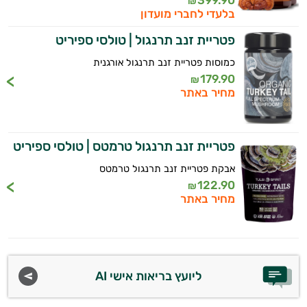
399.90
₪
בלעדי לחברי מועדון
התשובות שלי מבוססות על מאגרי מידע קליניים
וספרות מקצועית בתחומי הרפואה הטבעית
קורדיספס
פטריית זנב תרנגול | טולסי ספיריט
ותזונת הספורט.
כמוסות פטריית זנב תרנגול אורגנית
זנב
179.90
₪
אני כאן כדי לעזור לך להתאים את תוספי
מחיר באתר
התרנגול
התזונה ומוצרי הבריאות המדויקים למטרות
ולמצב הגופני שלך, ולהסביר לך אילו רכיבים
|
עובדים יחד כדי למקסם תוצאות גם בחיי היום
יום וגם בתחום הכושר והספורט.
פטריית זנב תרנגול טרמטס | טולסי ספיריט
טרמטס
אבקת פטריית זנב תרנגול טרמטס
המטרה שלי היא להתאים עבורך המלצות
ריישי
122.90
₪
אישיות מבוססות מדעית.
מחיר באתר
רעמת
זה הזמן להתחיל. איך אוכל לעזור?
האריה |
הריסיום
ליועץ בריאות אישי AI
שיטאקה