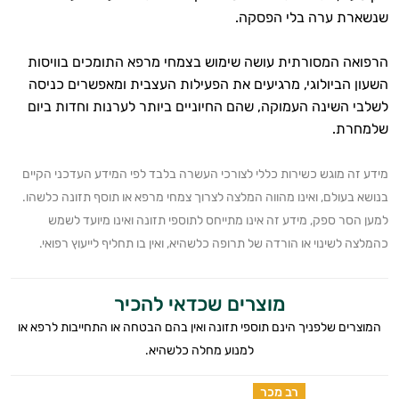
שנשארת ערה בלי הפסקה.
הרפואה המסורתית עושה שימוש בצמחי מרפא התומכים בוויסות
איכות
השעון הביולוגי, מרגיעים את הפעילות העצבית ומאפשרים כניסה
השינה
לשלבי השינה העמוקה, שהם החיוניים ביותר לערנות וחדות ביום
שלמחרת.
הרגעה
מידע זה מוגש כשירות כללי לצורכי העשרה בלבד לפי המידע העדכני הקיים
פנימית
בנושא בעולם, ואינו מהווה המלצה לצרוך צמחי מרפא או תוסף תזונה כלשהו.
חוסן
למען הסר ספק, מידע זה אינו מתייחס לתוספי תזונה ואינו מיועד לשמש
כהמלצה לשינוי או הורדה של תרופה כלשהיא, ואין בו תחליף לייעוץ רפואי.
נפשי
חולשה
מוצרים שכדאי להכיר
ועייפות
המוצרים שלפניך הינם תוספי תזונה ואין בהם הבטחה או התחייבות לרפא או
למנוע מחלה כלשהיא.
רב מכר