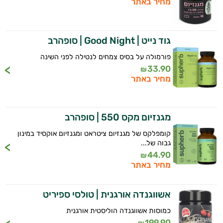
מחיר באתר
גוד נייט | Good Night | סופהרב
פורמולה על בסיס צמחים לנטילה לפני השינה
33.90
₪
מחיר באתר
מגנזיום מקס 550 | סופהרב
קומפלקס של מגנזיום ציטראט ומגנזיום אוקסיד במינון
גבוה של...
44.90
₪
מחיר באתר
אשווגנדה אורגנית | טולסי ספיריט
כמוסות אשווגנדה הוליסטית אורגנית
199.90