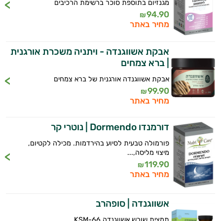
מגנזיום בתוספת סוכר ברשימת הרכיבים
94.90
₪
מחיר באתר
אבקת אשווגנדה - ויתניה משכרת אורגנית
| ברא צמחים
אבקת אשווגנדה אורגנית של ברא צמחים
99.90
₪
מחיר באתר
דורמנדו Dormendo | נוטרי קר
פורמולה טבעית לסיוע בהירדמות. מכילה לקטיום,
מיצוי מליסה,...
119.90
₪
מחיר באתר
אשווגנדה | סופהרב
תמצית שורש אשווגנדה KSM-66