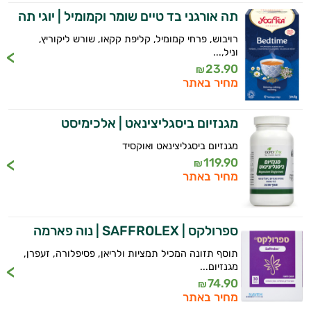
תה אורגני בד טיים שומר וקמומיל | יוגי תה
רויבוש, פרחי קמומיל, קליפת קקאו, שורש ליקוריץ,
וניל,...
23.90
₪
מחיר באתר
מגנזיום ביסגליצינאט | אלכימיסט
מגנזיום ביסגליצינאט ואוקסיד
119.90
₪
היי,
מחיר באתר
אני יועץ הבריאות האישי AI של טבע בריא.
התשובות שלי מבוססות על מאגרי מידע קליניים
וספרות מקצועית בתחומי הרפואה הטבעית
ספרולקס | SAFFROLEX | נוה פארמה
ותזונת הספורט.
תוסף תזונה המכיל תמציות ולריאן, פסיפלורה, זעפרן,
מגנזיום...
אני כאן כדי לעזור לך להתאים את תוספי
74.90
₪
התזונה ומוצרי הבריאות המדויקים למטרות
מחיר באתר
ולמצב הגופני שלך, ולהסביר לך אילו רכיבים