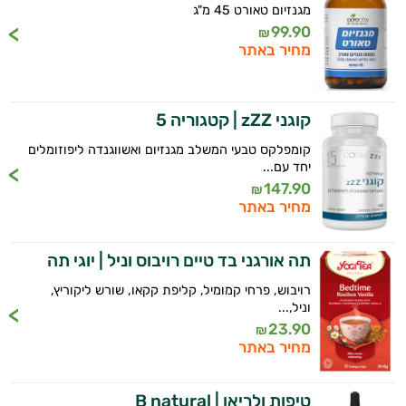
מגנזיום טאורט 45 מ"ג
99.90
₪
מחיר באתר
קוגני zZZ | קטגוריה 5
קומפלקס טבעי המשלב מגנזיום ואשווגנדה ליפוזומלים
יחד עם...
147.90
₪
מחיר באתר
תה אורגני בד טיים רויבוס וניל | יוגי תה
רויבוש, פרחי קמומיל, קליפת קקאו, שורש ליקוריץ,
וניל,...
23.90
₪
מחיר באתר
טיפות ולריאן | B natural