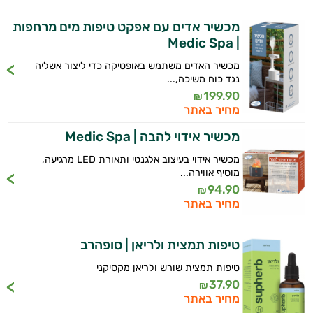
עובדים יחד כדי למקסם תוצאות גם בחיי היום
יום וגם בתחום הכושר והספורט.
מכשיר אדים עם אפקט טיפות מים מרחפות
| Medic Spa
המטרה שלי היא להתאים עבורך המלצות
מכשיר האדים משתמש באופטיקה כדי ליצור אשליה
אישיות מבוססות מדעית.
נגד כוח משיכה,...
199.90
₪
זה הזמן להתחיל. איך אוכל לעזור?
מחיר באתר
מכשיר אידוי להבה | Medic Spa
מכשיר אידוי בעיצוב אלגנטי ותאורת LED מרגיעה,
מוסיף אווירה...
94.90
₪
מחיר באתר
טיפות תמצית ולריאן | סופהרב
טיפות תמצית שורש ולריאן מקסיקני
37.90
₪
מחיר באתר