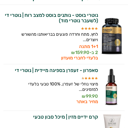
היי,
נוטרי בוּסט - נותנים בוסט למצב רוח | נוטרי די
אני יועץ הבריאות האישי AI של טבע בריא.
(לשעבר נוטרי מוד)
התשובות שלי מבוססות על מאגרי מידע קליניים
לחץ, מתח וחרדה פוגעים בבריאותנו מהשורש
וספרות מקצועית בתחומי הרפואה הטבעית
ויוצרים...
ותזונת הספורט.
1+1 מתנה
2 ב-
159.90
₪
אני כאן כדי לעזור לך להתאים את תוספי
בלעדי לחברי מועדון
התזונה ומוצרי הבריאות המדויקים למטרות
ולמצב הגופני שלך, ולהסביר לך אילו רכיבים
סאפרון - זעפרן בספיגה מיידית | נוטרי די
עובדים יחד כדי למקסם תוצאות גם בחיי היום
יום וגם בתחום הכושר והספורט.
מיצוי נוזלי של זעפרן, 100% טבעי בלעדי
למזמינים...
המטרה שלי היא להתאים עבורך המלצות
99.90
₪
אישיות מבוססות מדעית.
מחיר באתר
זה הזמן להתחיל. איך אוכל לעזור?
קרם ידיים מזין | מיכל סבון טבעי