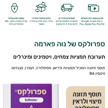
מגוון אפשרויות תשלום
משלוחים מהירים
התחרטתם? תחזירו
עסקה מאובטחת
כרטיס אשראי, Google
אפשרות למשלוח מהיום
החזר כספי מלא
בהחזרת
קנייה בטוחה בתקני SSL
Apple Pay, PayPal
Pay,
להיום או 3-5 ימי עסקים
המוצר
המחמירים ביותר
ספרולקס של נוה פארמה
תערובת תמציות צמחים, ויטמינים ומינרלים
תוסף תזונה המכיל תמציות ולריאן, פסיפלורה, זעפרן, מגנזיום
וויטמין B6