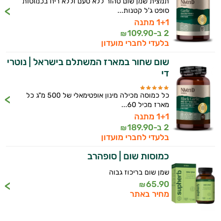
תמצית שמן שום טהור ללא טעם וללא ריח בכמוסות
סופט ג'ל קטנות...
1+1 מתנה
2 ב-
109.90
₪
בלעדי לחברי מועדון
שום שחור במארז המשתלם בישראל | נוטרי
די
כל כמוסה מכילה מינון אופטימאלי של 500 מ"ג כל
מארז מכיל 60...
1+1 מתנה
היי,
2 ב-
189.90
₪
אני יועץ הבריאות האישי AI של טבע בריא.
בלעדי לחברי מועדון
התשובות שלי מבוססות על מאגרי מידע קליניים
כמוסות שום | סופהרב
וספרות מקצועית בתחומי הרפואה הטבעית
שמן שום בריכוז גבוה
ותזונת הספורט.
65.90
₪
מחיר באתר
אני כאן כדי לעזור לך להתאים את תוספי
התזונה ומוצרי הבריאות המדויקים למטרות
ולמצב הגופני שלך, ולהסביר לך אילו רכיבים