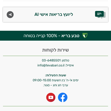
עובדים יחד כדי למקסם תוצאות גם בחיי היום
יום וגם בתחום הכושר והספורט.
ליועץ בריאות אישי AI
המטרה שלי היא להתאים עבורך המלצות
אישיות מבוססות מדעית.
אוניה דה גאטו
טבע בריא
- 100% קנייה בטוחה
זה הזמן להתחיל. איך אוכל לעזור?
אורגנו
שירות לקוחות
אסטרגלוס
טלפון:
03-6485501
אימייל:
info@tevabari.co.il
אצות
שעות הפעילות:
אשווגנדה
ימים א'-ה' בין השעות 09:00-15:00
ערבי חג וחג – סגור.
בוסווילה
ג'ימנמה
ג'ינסנג קוריאני