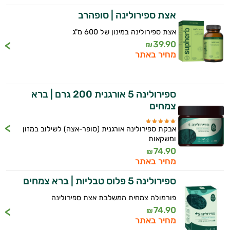
אצת ספירולינה | סופהרב
גדילן מצוי
אצת ספירולינה במינון של 600 מ"ג
גוארנה
39.90
₪
מחיר באתר
גוג'י ברי
גינקו בילובה
ספירולינה 5 אורגנית 200 גרם | ברא
גרסיניה קמבוג'יה
צמחים
דקל ננסי
אבקת ספירולינה אורגנית (סופר-אצה) לשילוב במזון
ומשקאות
ולריאן
74.90
₪
מחיר באתר
חומץ תפוחים
ספירולינה 5 פלוס טבליות | ברא צמחים
חילבה
פורמולה צמחית המשלבת אצת ספירולינה
חמוציות
74.90
₪
מחיר באתר