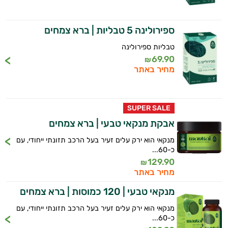
כורכומין
כלורלה
ספירולינה 5 טבליות | ברא צמחים
ליקוריץ
טבליות ספירולינה
69.90
₪
מאקה
מחיר באתר
היי,
אני יועץ הבריאות האישי AI של טבע בריא.
מורינגה
התשובות שלי מבוססות על מאגרי מידע קליניים
סמבוק
SUPER SALE
וספרות מקצועית בתחומי הרפואה הטבעית
אבקת מנקאי טבעי | ברא צמחים
ותזונת הספורט.
ספירולינה
מנקאי הוא ירק עלים זעיר בעל הרכב תזונתי ייחודי, עם
אני כאן כדי לעזור לך להתאים את תוספי
ענבים
כ-60...
התזונה ומוצרי הבריאות המדויקים למטרות
129.90
₪
ולמצב הגופני שלך, ולהסביר לך אילו רכיבים
עשב חיטה
מחיר באתר
עובדים יחד כדי למקסם תוצאות גם בחיי היום
מנקאי טבעי | 120 כמוסות | ברא צמחים
יום וגם בתחום הכושר והספורט.
פטריות מרפא
מנקאי הוא ירק עלים זעיר בעל הרכב תזונתי ייחודי, עם
המטרה שלי היא להתאים עבורך המלצות
פרופוליס
כ-60...
אישיות מבוססות מדעית.