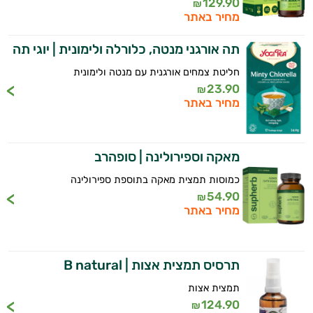
129.90
₪
רודיולה
מחיר באתר
זה הזמן להתחיל. איך אוכל לעזור?
רימונים
תה אורגני מנטה, כלורלה ולימונית | יוגי תה
שום
חליטת צמחים אורגנית עם מנטה ולימונית
23.90
₪
שום שחור
מחיר באתר
שן הארי
מאקה וספירולינה | סופהרב
שיח אברהם
כמוסות תמצית מאקה בתוספת ספירולינה
54.90
₪
מחיר באתר
תרסיס תמצית אצות | B natural
תמצית אצות
124.90
₪