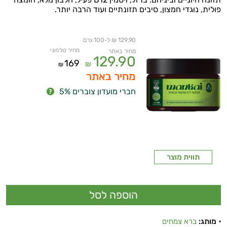
פולית, נוגדי חמצון, סיבים תזונתיים ועוד הרבה יותר.
גזים
בריאות
129.90 ₪ ל-100 גרם
מחיר טלפוני
מחיר באתר
הכבד
129.90
169
₪
₪
מחיר באתר
בריאות
חברי מועדון צוברים 5%
המעי
נפיחות
בטנית
תווית מוצר
מותג:
ברא צמחים