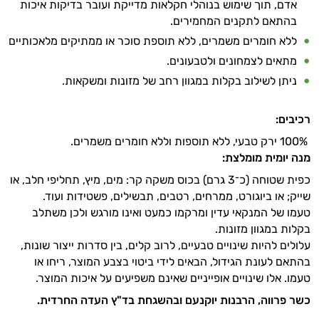
אדם, תוך שימוש בנוהלי חקלאות מדייקת ועובר בדיקות איכות
בהתאם לתקנים המחמירים.
ללא חומרים משמרים, ללא תוספת סוכר או ממתיקים מלאכותיים
מתאים לצמחונים ולטבעונים.
ניתן לשילוב בקלות במגוון רחב של מזונות ומשקאות.
רכיבים:
100% ירק טבעי, ללא תוספות וללא חומרים משמרים.
מנה יומית מומלצת:
כפית שטוחה (כ־3 גרם) בכוס משקה קר: מים, מיץ, תחליפי חלב, או
שייק; או ביוגורט, ממרחים, רטבים, תבשילים, פשטידות ועוד.
טעמו של המנקאי עדין ומרקמו כמעט ואינו מורגש ולכן משתלב
בקלות במגוון מזונות.
עלולים להיות שינויים טבעיים, לרוב קלים, בין סדרות ייצור שונות,
בהתאם לעונת הגידול, הבאים לידי ביטוי בצבע המוצר, ריחו או
טעמו. אלו שינויים אופייניים שאינם משפיעים על איכות המוצר.
כשר פרווה, הרבנות יוקנעם ובהשגחת בד"ץ העדה החרדית.