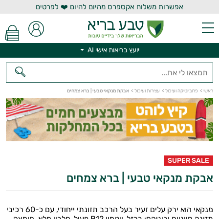
אפשרות משלוח אקספרס מהיום להיום ❤️ לפרטים
יועץ בריאות אישי AI
ראשי
>
פרוביוטיקה ועיכול
>
עצירות ועיכול
>
אבקת מנקאי טבעי | ברא צמחים
יועץ בריאות אישי AI
פוסטביוטיקה
פרוביוטיקה
SUPER SALE
עצירות
אבקת מנקאי טבעי | ברא צמחים
ועיכול
מנקאי הוא ירק עלים זעיר בעל הרכב תזונתי ייחודי, עם כ-60 רכיבי
בעיות
תזונה חיוניים וביניהם: ברזל, ויטמין B12 פעיל, חלבון מלא, חומצה