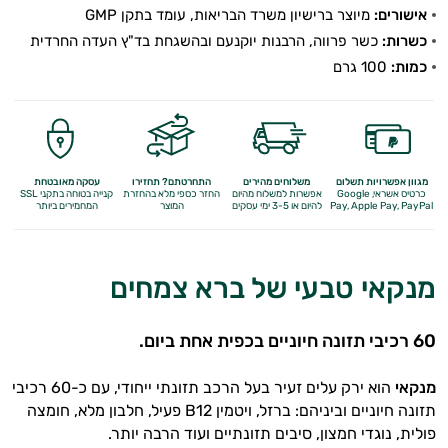
אישורים:
מיוצר ברישיון משרד הבריאות, עומד בתקן GMP
כשרות:
כשר פרווה, הרבנות יוקנעם ובהשגחת בד"ץ העדה החרדית
כמות:
100 גרם
מגוון אפשרויות תשלום
משלוחים מהירים
התחרטתם? תחזירו
עסקה מאובטחת
כרטיס אשראי, Google
אפשרות למשלוח מהיום
החזר כספי מלא
בהחזרת
קנייה בטוחה בתקני SSL
Apple Pay, PayPal
Pay,
להיום או 3-5 ימי עסקים
המוצר
המחמירים ביותר
מנקאי טבעי של ברא צמחים
60 רכיבי תזונה חיוניים בכפית אחת ביום.
מנקאי
הוא ירק עלים זעיר בעל הרכב תזונתי ייחודי, עם כ-60 רכיבי
תזונה חיוניים וביניהם: ברזל, ויטמין B12 פעיל, חלבון מלא, חומצה
פולית, נוגדי חמצון, סיבים תזונתיים ועוד הרבה יותר.