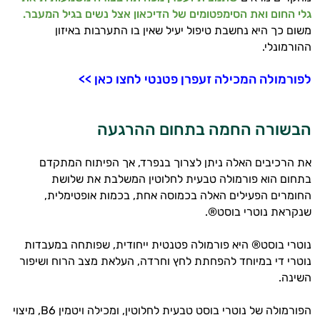
אני כאן כדי לעזור לך להתאים את תוספי
גלי החום ואת הסימפטומים של הדיכאון אצל נשים בגיל המעבר.
התזונה ומוצרי הבריאות המדויקים למטרות
משום כך היא נחשבת טיפול יעיל שאין בו התערבות באיזון
ולמצב הגופני שלך, ולהסביר לך אילו רכיבים
ההורמונלי.
עובדים יחד כדי למקסם תוצאות גם בחיי היום
יום וגם בתחום הכושר והספורט.
לפורמולה המכילה זעפרן פטנטי לחצו כאן >>
המטרה שלי היא להתאים עבורך המלצות
אישיות מבוססות מדעית.
הבשורה החמה בתחום ההרגעה
זה הזמן להתחיל. איך אוכל לעזור?
את הרכיבים האלה ניתן לצרוך בנפרד, אך הפיתוח המתקדם
בתחום הוא פורמולה טבעית לחלוטין המשלבת את שלושת
החומרים הפעילים האלה בכמוסה אחת, בכמות אופטימלית,
שנקראת נוטרי בוסט®.
נוטרי בוסט® היא פורמולה פטנטית ייחודית, שפותחה במעבדות
נוטרי די במיוחד להפחתת לחץ וחרדה, העלאת מצב הרוח ושיפור
השינה.
הפורמולה של נוטרי בוסט טבעית לחלוטין, ומכילה ויטמין B6, מיצוי