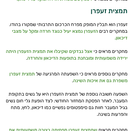
תמצית זעפרן
זעפרן הוא תבלין המופק מפרח הכרכום התרבותי שמקורו בהודו.
במחקרים רבים
הזעפרן נמצא יעיל כנוגד חרדה ומקל על מצבי
דיכאון.
מחקרים מראים כי
אצל נבדקים שקיבלו את תמצית הזעפרן היתה
ירידה משמעותית ומובחנת בתופעות הדיכאון והחרדה
.
מחקרים נוספים מראים כי השפעתה המרגיעה של
תמצית זעפרן
משפרת גם את איכות השינה
.
היי,
השפעה חשובה נוספת של תמצית הזעפרן היא על נשים בתקופת
אני יועץ הבריאות האישי AI של טבע בריא.
המעבר, לאחר הפסקת המחזור החודשי. לצד הופעת גלי חום נשים
התשובות שלי מבוססות על מאגרי מידע קליניים
בגיל המעבר חוות גם סימפטומים נפשיים כמו דיכאון, לחץ, מתח
וספרות מקצועית בתחומי הרפואה הטבעית
והפרעות בשינה.
ותזונת הספורט.
מחקרים מראים
שתמצית זעפרן מפחיתה בצורה משמעותית את