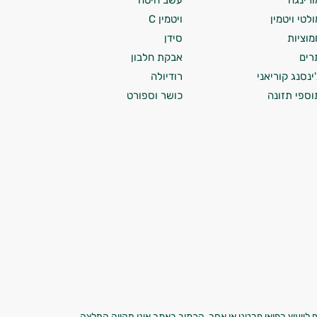
ורינגה
עשב חיטה
ולטי ויטמין
ויטמין C
מוציות
סידן
רים
אבקת חלבון
'ינסנג קוריאני
רודיולה
וספי תזונה
כושר וספורט
 לייעוץ רפואי פרטני או אחר. הכתוב באתר אינו מהווה המלצה