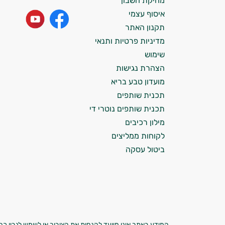
מחיקת חשבון
התזונה ומוצרי הבריאות המדויקים למטרות
איסוף עצמי
ולמצב הגופני שלך, ולהסביר לך אילו רכיבים
עובדים יחד כדי למקסם תוצאות גם בחיי היום
תקנון האתר
יום וגם בתחום הכושר והספורט.
מדיניות פרטיות ותנאי
שימוש
המטרה שלי היא להתאים עבורך המלצות
הצהרת נגישות
אישיות מבוססות מדעית.
מועדון טבע בריא
זה הזמן להתחיל. איך אוכל לעזור?
תכנית שותפים
תכנית שותפים נוטרי די
מילון רכיבים
לקוחות ממליצים
ביטול עסקה
המידע באתר אינו מיועד להנחות את הציבור או לשמש לגביו כהמ