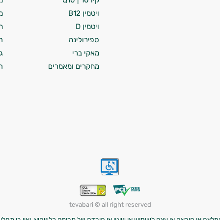
קיו 10 | Q10
מ
ויטמין B12
מ
ויטמין D
ח
ספירולינה
ת
מאקי ברי
ג
מחקרים ומאמרים
ת
tevabari © all right reserved
לצה או הוראה או עצה לשימוש או שינוי או הורדה של תרופה כלשהיא, ואין בו תחליף