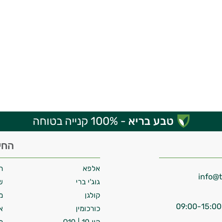
טבע בריא
- 100% קנייה בטוחה
החי
אלפא
ח
גוג'י ברי
ש
קולגן
מ
כורכומין
א