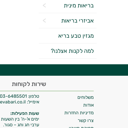
בריאות מינית
אביזרי בריאות
מגזין טבע בריא
יועץ בריאות אישי AI
למה לקנות אצלנו?
היי,
שירות לקוחות
אני יועץ הבריאות האישי AI של טבע בריא.
טלפון:
03-6485501
משלוחים
התשובות שלי מבוססות על מאגרי מידע קליניים
אימייל:
info@tevabari.co.il
וספרות מקצועית בתחומי הרפואה הטבעית
אודות
ותזונת הספורט.
מדיניות החזרות
שעות הפעילות:
ימים א'-ה' בין השעות 09:00-15:00
צרו קשר
אני כאן כדי לעזור לך להתאים את תוספי
ערבי חג וחג – סגור.