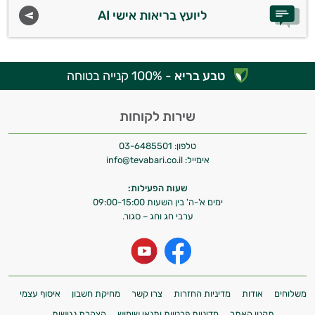
יום וגם בתחום הכושר והספורט.
ליועץ בריאות אישי AI
המטרה שלי היא להתאים עבורך המלצות
אישיות מבוססות מדעית.
טבע בריא
- 100% קנייה בטוחה
זה הזמן להתחיל. איך אוכל לעזור?
שירות לקוחות
טלפון:
03-6485501
אימייל:
info@tevabari.co.il
שעות הפעילות:
ימים א'-ה' בין השעות 09:00-15:00
ערבי חג וחג – סגור.
משלוחים
אודות
מדיניות החזרות
צרו קשר
מחיקת חשבון
איסוף עצמי
תקנון האתר
מדיניות פרטיות ותנאי שימוש
הצהרת נגישות