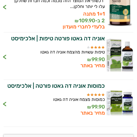
"רכשתי את המוצר הזה מכמה וכמה חברות שחלקן
עלו לי יותר וחלקן...
1+1 מתנה
2 ב-
109.90
₪
בלעדי לחברי מועדון
אוניה דה גאטו פורטה טיפות | אלכימיסט
טיפות עשויות מהצמח אוניה דה גאטו
99.90
₪
מחיר באתר
היי,
אני יועץ הבריאות האישי AI של טבע בריא.
כמוסות אוניה דה גאטו פורטה | אלכימיסט
התשובות שלי מבוססות על מאגרי מידע קליניים
וספרות מקצועית בתחומי הרפואה הטבעית
כמוסות מצמח אוניה דה גאטו
ותזונת הספורט.
99.90
₪
מחיר באתר
אני כאן כדי לעזור לך להתאים את תוספי
התזונה ומוצרי הבריאות המדויקים למטרות
ולמצב הגופני שלך, ולהסביר לך אילו רכיבים
עובדים יחד כדי למקסם תוצאות גם בחיי היום