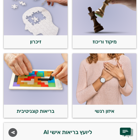
התשובות שלי מבוססות על מאגרי מידע קליניים
וספרות מקצועית בתחומי הרפואה הטבעית
ותזונת הספורט.
אני כאן כדי לעזור לך להתאים את תוספי
מיקוד וריכוז
זיכרון
התזונה ומוצרי הבריאות המדויקים למטרות
ולמצב הגופני שלך, ולהסביר לך אילו רכיבים
עובדים יחד כדי למקסם תוצאות גם בחיי היום
יום וגם בתחום הכושר והספורט.
המטרה שלי היא להתאים עבורך המלצות
אישיות מבוססות מדעית.
זה הזמן להתחיל. איך אוכל לעזור?
איזון רגשי
בריאות קוגניטיבית
ליועץ בריאות אישי AI